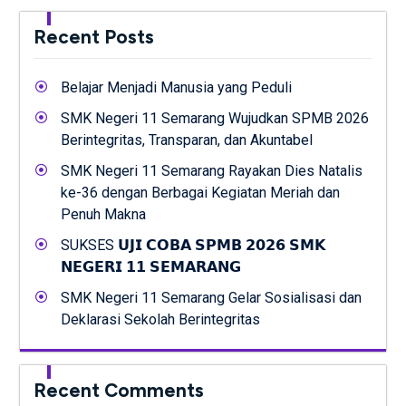
Recent Posts
Belajar Menjadi Manusia yang Peduli
SMK Negeri 11 Semarang Wujudkan SPMB 2026
Berintegritas, Transparan, dan Akuntabel
SMK Negeri 11 Semarang Rayakan Dies Natalis
ke-36 dengan Berbagai Kegiatan Meriah dan
Penuh Makna
SUKSES 𝗨𝗝𝗜 𝗖𝗢𝗕𝗔 𝗦𝗣𝗠𝗕 𝟮𝟬𝟮𝟲 𝗦𝗠𝗞
𝗡𝗘𝗚𝗘𝗥𝗜 𝟭𝟭 𝗦𝗘𝗠𝗔𝗥𝗔𝗡𝗚
SMK Negeri 11 Semarang Gelar Sosialisasi dan
Deklarasi Sekolah Berintegritas
Recent Comments