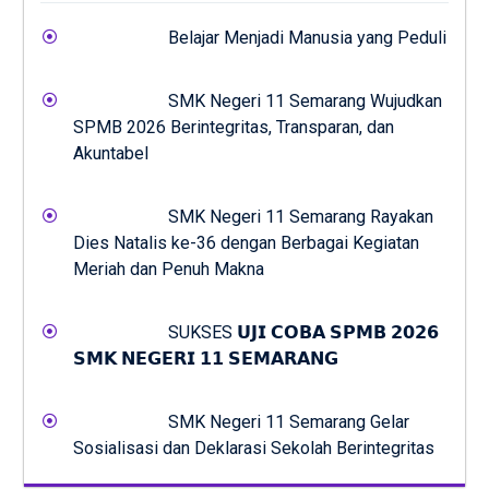
Belajar Menjadi Manusia yang Peduli
SMK Negeri 11 Semarang Wujudkan
SPMB 2026 Berintegritas, Transparan, dan
Akuntabel
SMK Negeri 11 Semarang Rayakan
Dies Natalis ke-36 dengan Berbagai Kegiatan
Meriah dan Penuh Makna
SUKSES 𝗨𝗝𝗜 𝗖𝗢𝗕𝗔 𝗦𝗣𝗠𝗕 𝟮𝟬𝟮𝟲
𝗦𝗠𝗞 𝗡𝗘𝗚𝗘𝗥𝗜 𝟭𝟭 𝗦𝗘𝗠𝗔𝗥𝗔𝗡𝗚
SMK Negeri 11 Semarang Gelar
Sosialisasi dan Deklarasi Sekolah Berintegritas