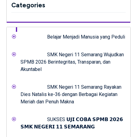
Categories
Belajar Menjadi Manusia yang Peduli
SMK Negeri 11 Semarang Wujudkan
SPMB 2026 Berintegritas, Transparan, dan
Akuntabel
SMK Negeri 11 Semarang Rayakan
Dies Natalis ke-36 dengan Berbagai Kegiatan
Meriah dan Penuh Makna
SUKSES 𝗨𝗝𝗜 𝗖𝗢𝗕𝗔 𝗦𝗣𝗠𝗕 𝟮𝟬𝟮𝟲
𝗦𝗠𝗞 𝗡𝗘𝗚𝗘𝗥𝗜 𝟭𝟭 𝗦𝗘𝗠𝗔𝗥𝗔𝗡𝗚