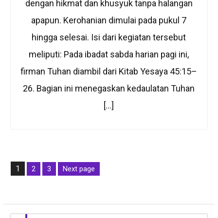
dengan hikmat dan khusyuk tanpa halangan
apapun. Kerohanian dimulai pada pukul 7
hingga selesai. Isi dari kegiatan tersebut
meliputi: Pada ibadat sabda harian pagi ini,
firman Tuhan diambil dari Kitab Yesaya 45:15–
26. Bagian ini menegaskan kedaulatan Tuhan
[…]
Posts
1
2
3
Next page
pagination
Page
Page
Page