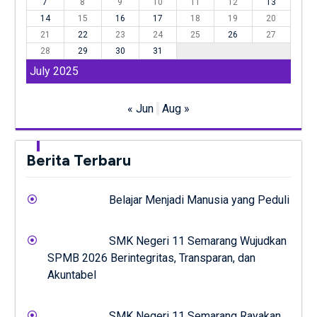
7
8
9
10
11
12
13
14
15
16
17
18
19
20
21
22
23
24
25
26
27
28
29
30
31
July 2025
« Jun
Aug »
Berita Terbaru
Belajar Menjadi Manusia yang Peduli
SMK Negeri 11 Semarang Wujudkan
SPMB 2026 Berintegritas, Transparan, dan
Akuntabel
SMK Negeri 11 Semarang Rayakan