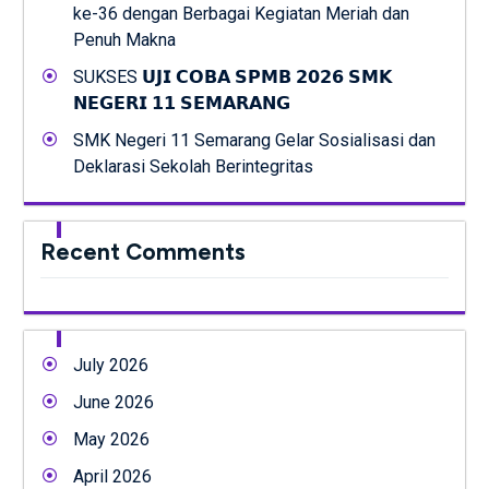
ke-36 dengan Berbagai Kegiatan Meriah dan
Penuh Makna
SUKSES 𝗨𝗝𝗜 𝗖𝗢𝗕𝗔 𝗦𝗣𝗠𝗕 𝟮𝟬𝟮𝟲 𝗦𝗠𝗞
𝗡𝗘𝗚𝗘𝗥𝗜 𝟭𝟭 𝗦𝗘𝗠𝗔𝗥𝗔𝗡𝗚
SMK Negeri 11 Semarang Gelar Sosialisasi dan
Deklarasi Sekolah Berintegritas
Recent Comments
July 2026
June 2026
May 2026
April 2026