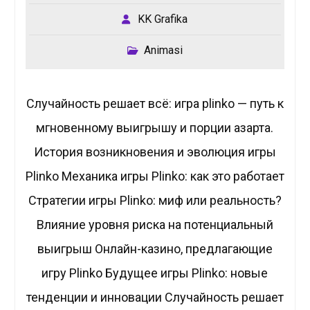
KK Grafika
Animasi
Случайность решает всё: игра plinko — путь к
мгновенному выигрышу и порции азарта.
История возникновения и эволюция игры
Plinko Механика игры Plinko: как это работает
Стратегии игры Plinko: миф или реальность?
Влияние уровня риска на потенциальный
выигрыш Онлайн-казино, предлагающие
игру Plinko Будущее игры Plinko: новые
тенденции и инновации Случайность решает