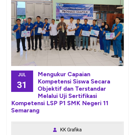
Mengukur Capaian
JUL
Kompetensi Siswa Secara
31
Objektif dan Terstandar
Melalui Uji Sertifikasi
Kompetensi LSP P1 SMK Negeri 11
Semarang
KK Grafika