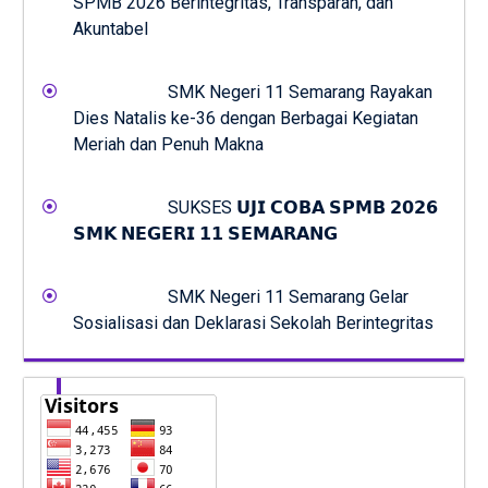
SPMB 2026 Berintegritas, Transparan, dan
Akuntabel
SMK Negeri 11 Semarang Rayakan
Dies Natalis ke-36 dengan Berbagai Kegiatan
Meriah dan Penuh Makna
SUKSES 𝗨𝗝𝗜 𝗖𝗢𝗕𝗔 𝗦𝗣𝗠𝗕 𝟮𝟬𝟮𝟲
𝗦𝗠𝗞 𝗡𝗘𝗚𝗘𝗥𝗜 𝟭𝟭 𝗦𝗘𝗠𝗔𝗥𝗔𝗡𝗚
SMK Negeri 11 Semarang Gelar
Sosialisasi dan Deklarasi Sekolah Berintegritas