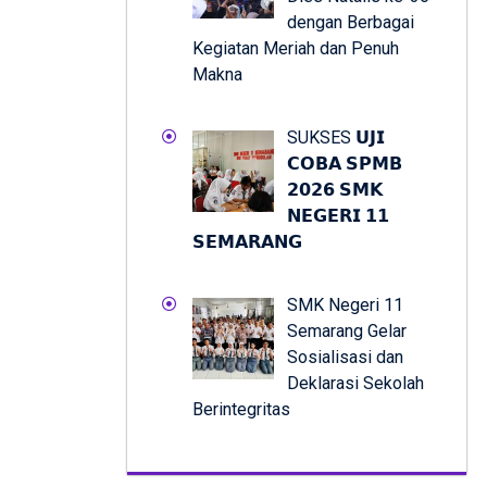
dengan Berbagai
Kegiatan Meriah dan Penuh
Makna
SUKSES 𝗨𝗝𝗜
𝗖𝗢𝗕𝗔 𝗦𝗣𝗠𝗕
𝟮𝟬𝟮𝟲 𝗦𝗠𝗞
𝗡𝗘𝗚𝗘𝗥𝗜 𝟭𝟭
𝗦𝗘𝗠𝗔𝗥𝗔𝗡𝗚
SMK Negeri 11
Semarang Gelar
Sosialisasi dan
Deklarasi Sekolah
Berintegritas