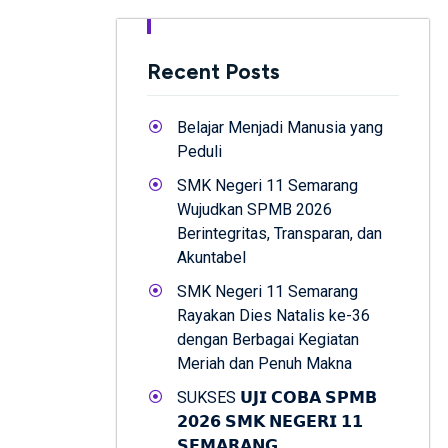
Recent Posts
Belajar Menjadi Manusia yang
Peduli
SMK Negeri 11 Semarang
Wujudkan SPMB 2026
Berintegritas, Transparan, dan
Akuntabel
SMK Negeri 11 Semarang
Rayakan Dies Natalis ke-36
dengan Berbagai Kegiatan
Meriah dan Penuh Makna
SUKSES 𝗨𝗝𝗜 𝗖𝗢𝗕𝗔 𝗦𝗣𝗠𝗕
𝟮𝟬𝟮𝟲 𝗦𝗠𝗞 𝗡𝗘𝗚𝗘𝗥𝗜 𝟭𝟭
𝗦𝗘𝗠𝗔𝗥𝗔𝗡𝗚