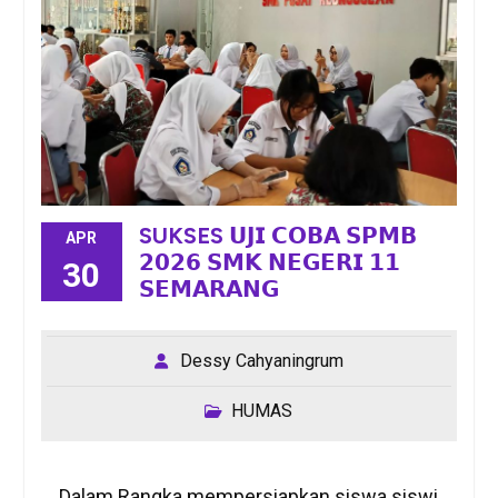
SUKSES 𝗨𝗝𝗜 𝗖𝗢𝗕𝗔 𝗦𝗣𝗠𝗕
APR
𝟮𝟬𝟮𝟲 𝗦𝗠𝗞 𝗡𝗘𝗚𝗘𝗥𝗜 𝟭𝟭
30
𝗦𝗘𝗠𝗔𝗥𝗔𝗡𝗚
Dessy Cahyaningrum
HUMAS
Dalam Rangka mempersiapkan siswa siswi