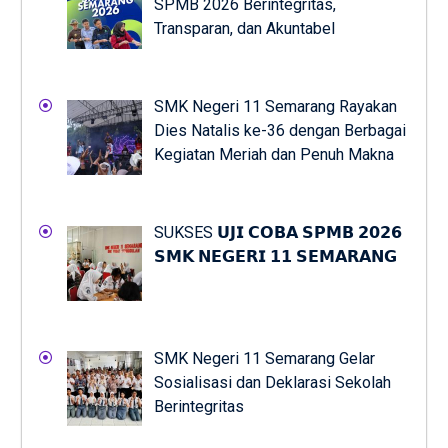
SPMB 2026 Berintegritas,
Transparan, dan Akuntabel
SMK Negeri 11 Semarang Rayakan
Dies Natalis ke-36 dengan Berbagai
Kegiatan Meriah dan Penuh Makna
SUKSES 𝗨𝗝𝗜 𝗖𝗢𝗕𝗔 𝗦𝗣𝗠𝗕 𝟮𝟬𝟮𝟲
𝗦𝗠𝗞 𝗡𝗘𝗚𝗘𝗥𝗜 𝟭𝟭 𝗦𝗘𝗠𝗔𝗥𝗔𝗡𝗚
SMK Negeri 11 Semarang Gelar
Sosialisasi dan Deklarasi Sekolah
Berintegritas