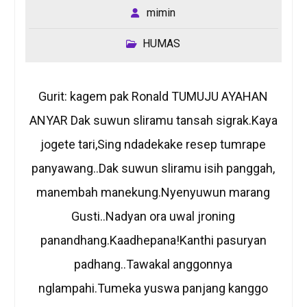
mimin
HUMAS
Gurit: kagem pak Ronald TUMUJU AYAHAN
ANYAR Dak suwun sliramu tansah sigrak.Kaya
jogete tari,Sing ndadekake resep tumrape
panyawang..Dak suwun sliramu isih panggah,
manembah manekung.Nyenyuwun marang
Gusti..Nadyan ora uwal jroning
panandhang.Kaadhepana!Kanthi pasuryan
padhang..Tawakal anggonnya
nglampahi.Tumeka yuswa panjang kanggo