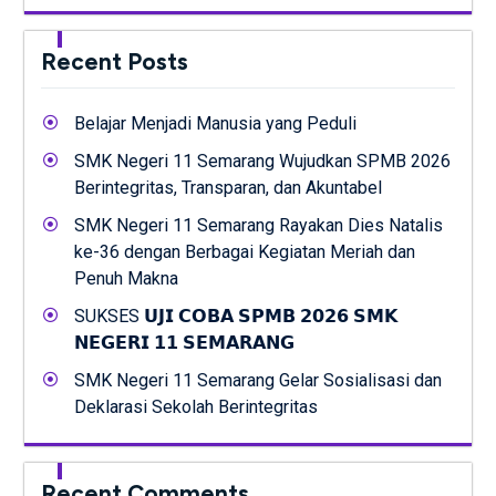
Recent Posts
Belajar Menjadi Manusia yang Peduli
SMK Negeri 11 Semarang Wujudkan SPMB 2026
Berintegritas, Transparan, dan Akuntabel
SMK Negeri 11 Semarang Rayakan Dies Natalis
ke-36 dengan Berbagai Kegiatan Meriah dan
Penuh Makna
SUKSES 𝗨𝗝𝗜 𝗖𝗢𝗕𝗔 𝗦𝗣𝗠𝗕 𝟮𝟬𝟮𝟲 𝗦𝗠𝗞
𝗡𝗘𝗚𝗘𝗥𝗜 𝟭𝟭 𝗦𝗘𝗠𝗔𝗥𝗔𝗡𝗚
SMK Negeri 11 Semarang Gelar Sosialisasi dan
Deklarasi Sekolah Berintegritas
Recent Comments