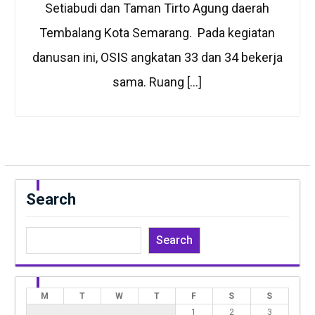
Setiabudi dan Taman Tirto Agung daerah
Tembalang Kota Semarang. Pada kegiatan
danusan ini, OSIS angkatan 33 dan 34 bekerja
sama. Ruang […]
Search
Search
M
T
W
T
F
S
S
1
2
3