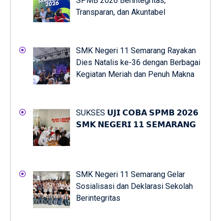
SPMB 2026 Berintegritas,
Transparan, dan Akuntabel
SMK Negeri 11 Semarang Rayakan
Dies Natalis ke-36 dengan Berbagai
Kegiatan Meriah dan Penuh Makna
SUKSES 𝗨𝗝𝗜 𝗖𝗢𝗕𝗔 𝗦𝗣𝗠𝗕 𝟮𝟬𝟮𝟲
𝗦𝗠𝗞 𝗡𝗘𝗚𝗘𝗥𝗜 𝟭𝟭 𝗦𝗘𝗠𝗔𝗥𝗔𝗡𝗚
SMK Negeri 11 Semarang Gelar
Sosialisasi dan Deklarasi Sekolah
Berintegritas