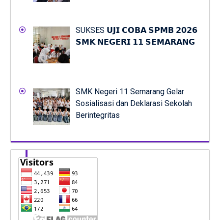
SUKSES 𝗨𝗝𝗜 𝗖𝗢𝗕𝗔 𝗦𝗣𝗠𝗕 𝟮𝟬𝟮𝟲
𝗦𝗠𝗞 𝗡𝗘𝗚𝗘𝗥𝗜 𝟭𝟭 𝗦𝗘𝗠𝗔𝗥𝗔𝗡𝗚
SMK Negeri 11 Semarang Gelar
Sosialisasi dan Deklarasi Sekolah
Berintegritas