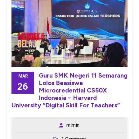
Guru SMK Negeri 11 Semarang
MAR
Lolos Beasiswa
26
Microcredential CS50X
Indonesia – Harvard
University “Digital Skill For Teachers”
mimin