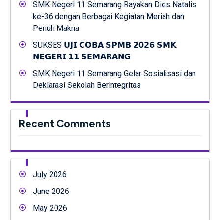
SMK Negeri 11 Semarang Rayakan Dies Natalis
ke-36 dengan Berbagai Kegiatan Meriah dan
Penuh Makna
SUKSES 𝗨𝗝𝗜 𝗖𝗢𝗕𝗔 𝗦𝗣𝗠𝗕 𝟮𝟬𝟮𝟲 𝗦𝗠𝗞
𝗡𝗘𝗚𝗘𝗥𝗜 𝟭𝟭 𝗦𝗘𝗠𝗔𝗥𝗔𝗡𝗚
SMK Negeri 11 Semarang Gelar Sosialisasi dan
Deklarasi Sekolah Berintegritas
Recent Comments
July 2026
June 2026
May 2026