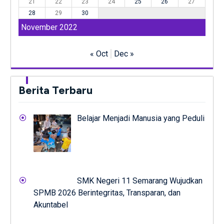
21
22
23
24
25
26
27
28
29
30
November 2022
« Oct
Dec »
Berita Terbaru
Belajar Menjadi Manusia yang Peduli
SMK Negeri 11 Semarang Wujudkan
SPMB 2026 Berintegritas, Transparan, dan
Akuntabel