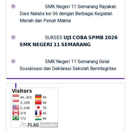
SMK Negeri 11 Semarang Rayakan
Dies Natalis ke-36 dengan Berbagai Kegiatan
Meriah dan Penuh Makna
SUKSES 𝗨𝗝𝗜 𝗖𝗢𝗕𝗔 𝗦𝗣𝗠𝗕 𝟮𝟬𝟮𝟲
𝗦𝗠𝗞 𝗡𝗘𝗚𝗘𝗥𝗜 𝟭𝟭 𝗦𝗘𝗠𝗔𝗥𝗔𝗡𝗚
SMK Negeri 11 Semarang Gelar
Sosialisasi dan Deklarasi Sekolah Berintegritas