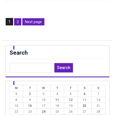
Posts
1
2
Next page
pagination
Page
Page
Search
Search
M
T
W
T
F
S
S
1
2
3
4
5
6
7
8
9
10
11
12
13
14
15
16
17
18
19
20
21
22
23
24
25
26
27
28