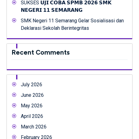
SUKSES 𝗨𝗝𝗜 𝗖𝗢𝗕𝗔 𝗦𝗣𝗠𝗕 𝟮𝟬𝟮𝟲 𝗦𝗠𝗞
𝗡𝗘𝗚𝗘𝗥𝗜 𝟭𝟭 𝗦𝗘𝗠𝗔𝗥𝗔𝗡𝗚
SMK Negeri 11 Semarang Gelar Sosialisasi dan
Deklarasi Sekolah Berintegritas
Recent Comments
July 2026
June 2026
May 2026
April 2026
March 2026
February 2026