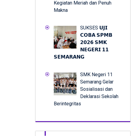
Kegiatan Meriah dan Penuh
Makna
SUKSES 𝗨𝗝𝗜
𝗖𝗢𝗕𝗔 𝗦𝗣𝗠𝗕
𝟮𝟬𝟮𝟲 𝗦𝗠𝗞
𝗡𝗘𝗚𝗘𝗥𝗜 𝟭𝟭
𝗦𝗘𝗠𝗔𝗥𝗔𝗡𝗚
SMK Negeri 11
Semarang Gelar
Sosialisasi dan
Deklarasi Sekolah
Berintegritas