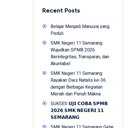
Recent Posts
Belajar Menjadi Manusia yang
Peduli
SMK Negeri 11 Semarang
Wujudkan SPMB 2026
Berintegritas, Transparan, dan
Akuntabel
SMK Negeri 11 Semarang
Rayakan Dies Natalis ke-36
dengan Berbagai Kegiatan
Meriah dan Penuh Makna
SUKSES 𝗨𝗝𝗜 𝗖𝗢𝗕𝗔 𝗦𝗣𝗠𝗕
𝟮𝟬𝟮𝟲 𝗦𝗠𝗞 𝗡𝗘𝗚𝗘𝗥𝗜 𝟭𝟭
𝗦𝗘𝗠𝗔𝗥𝗔𝗡𝗚
SMK Negeri 11 Semarang Gelar