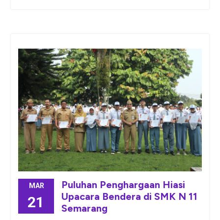
Puluhan Penghargaan Hiasi
MAR
Upacara Bendera di SMK N 11
21
Semarang