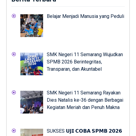
Belajar Menjadi Manusia yang Peduli
SMK Negeri 11 Semarang Wujudkan
SPMB 2026 Berintegritas,
Transparan, dan Akuntabel
SMK Negeri 11 Semarang Rayakan
Dies Natalis ke-36 dengan Berbagai
Kegiatan Meriah dan Penuh Makna
SUKSES 𝗨𝗝𝗜 𝗖𝗢𝗕𝗔 𝗦𝗣𝗠𝗕 𝟮𝟬𝟮𝟲