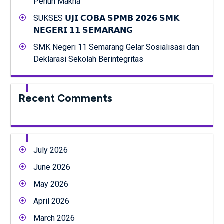
Penuh Makna
SUKSES 𝗨𝗝𝗜 𝗖𝗢𝗕𝗔 𝗦𝗣𝗠𝗕 𝟮𝟬𝟮𝟲 𝗦𝗠𝗞
𝗡𝗘𝗚𝗘𝗥𝗜 𝟭𝟭 𝗦𝗘𝗠𝗔𝗥𝗔𝗡𝗚
SMK Negeri 11 Semarang Gelar Sosialisasi dan
Deklarasi Sekolah Berintegritas
Recent Comments
July 2026
June 2026
May 2026
April 2026
March 2026