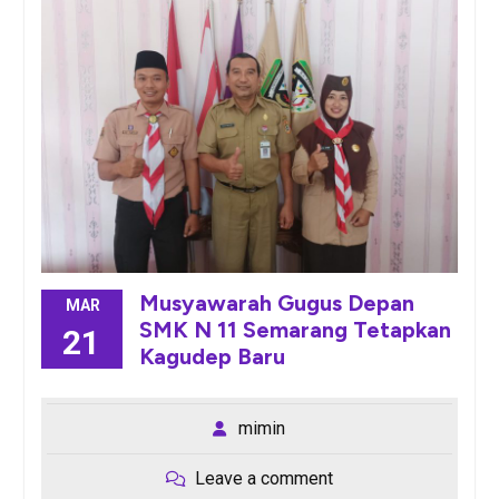
Musyawarah Gugus Depan
MAR
SMK N 11 Semarang Tetapkan
21
Kagudep Baru
mimin
Leave a comment