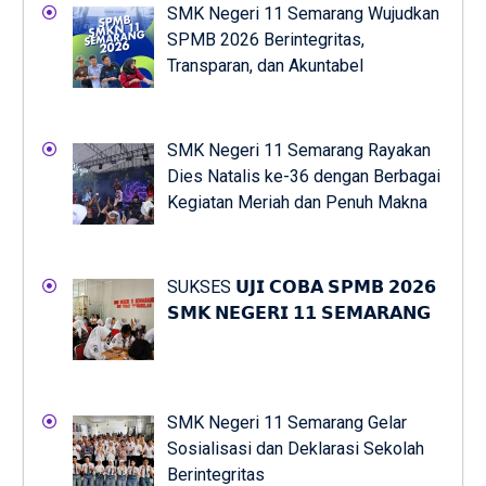
SMK Negeri 11 Semarang Wujudkan
SPMB 2026 Berintegritas,
Transparan, dan Akuntabel
SMK Negeri 11 Semarang Rayakan
Dies Natalis ke-36 dengan Berbagai
Kegiatan Meriah dan Penuh Makna
SUKSES 𝗨𝗝𝗜 𝗖𝗢𝗕𝗔 𝗦𝗣𝗠𝗕 𝟮𝟬𝟮𝟲
𝗦𝗠𝗞 𝗡𝗘𝗚𝗘𝗥𝗜 𝟭𝟭 𝗦𝗘𝗠𝗔𝗥𝗔𝗡𝗚
SMK Negeri 11 Semarang Gelar
Sosialisasi dan Deklarasi Sekolah
Berintegritas