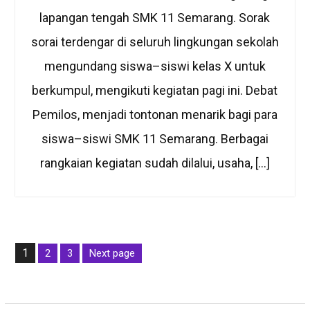
lapangan tengah SMK 11 Semarang. Sorak
sorai terdengar di seluruh lingkungan sekolah
mengundang siswa–siswi kelas X untuk
berkumpul, mengikuti kegiatan pagi ini. Debat
Pemilos, menjadi tontonan menarik bagi para
siswa–siswi SMK 11 Semarang. Berbagai
rangkaian kegiatan sudah dilalui, usaha, […]
Posts
1
2
3
Next page
pagination
Page
Page
Page