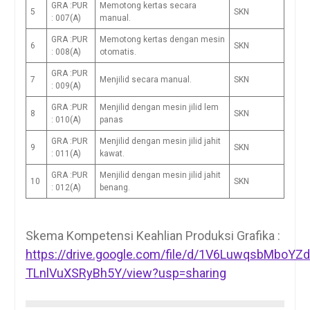
GRA :PUR
Memotong kertas secara
5
SKN
: 007(A)
manual.
GRA :PUR
Memotong kertas dengan mesin
6
SKN
: 008(A)
otomatis.
GRA :PUR
7
Menjilid secara manual.
SKN
: 009(A)
GRA :PUR
Menjilid dengan mesin jilid lem
8
SKN
: 010(A)
panas
GRA :PUR
Menjilid dengan mesin jilid jahit
9
SKN
: 011(A)
kawat.
GRA :PUR
Menjilid dengan mesin jilid jahit
10
SKN
: 012(A)
benang.
Skema Kompetensi Keahlian Produksi Grafika :
https://drive.google.com/file/d/1V6LuwqsbMboYZ
TLnlVuXSRyBh5Y/view?usp=sharing