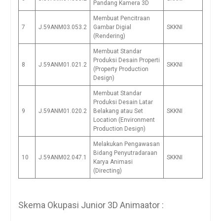
Pandang Kamera 3D
Membuat Pencitraan
7
J.59ANM03.053.2
Gambar Digial
SKKNI
(Rendering)
Membuat Standar
Produksi Desain Properti
8
J.59ANM01.021.2
SKKNI
(Property Production
Design)
Membuat Standar
Produksi Desain Latar
9
J.59ANM01.020.2
Belakang atau Set
SKKNI
Location (Environment
Production Design)
Melakukan Pengawasan
Bidang Penyutradaraan
10
J.59ANM02.047.1
SKKNI
Karya Animasi
(Directing)
Skema Okupasi Junior 3D Animaator :