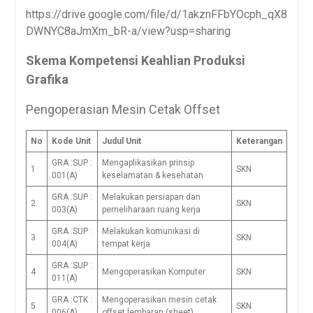
https://drive.google.com/file/d/1akznFFbYOcph_qX8
DWNYC8aJmXm_bR-a/view?usp=sharing
Skema Kompetensi
Keahlian Produksi
Grafika
Pengoperasian Mesin Cetak Offset
No
Kode Unit
Judul Unit
Keterangan
GRA :SUP :
Mengaplikasikan prinsip
1
SKN
001(A)
keselamatan & kesehatan
GRA :SUP :
Melakukan persiapan dan
2
SKN
003(A)
pemeliharaan ruang kerja
GRA :SUP :
Melakukan komunikasi di
3
SKN
004(A)
tempat kerja
GRA :SUP :
4
Mengoperasikan Komputer
SKN
011(A)
GRA :CTK :
Mengoperasikan mesin cetak
5
SKN
006(A)
offset lembaran (sheet)