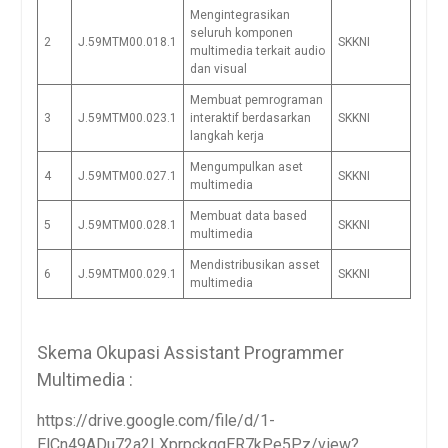
Mengintegrasikan
seluruh komponen
2
J.59MTM00.018.1
SKKNI
multimedia terkait audio
dan visual
Membuat pemrograman
3
J.59MTM00.023.1
interaktif berdasarkan
SKKNI
langkah kerja
Mengumpulkan aset
4
J.59MTM00.027.1
SKKNI
multimedia
Membuat data based
5
J.59MTM00.028.1
SKKNI
multimedia
Mendistribusikan asset
6
J.59MTM00.029.1
SKKNI
multimedia
Skema Okupasi Assistant Programmer
Multimedia :
https://drive.google.com/file/d/1-
ElCn49ADu72a2LXprpckqqER7kPe5Pz/view?