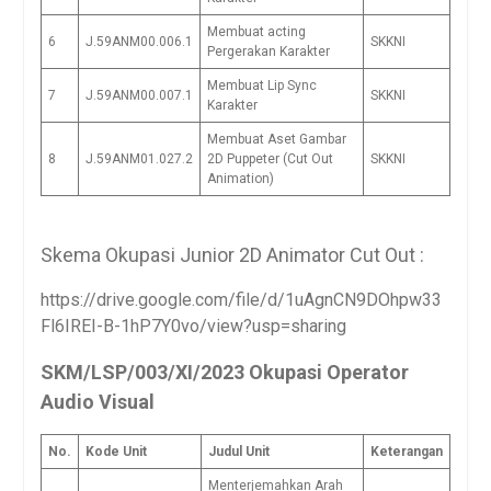
Membuat acting
6
J.59ANM00.006.1
SKKNI
Pergerakan Karakter
Membuat Lip Sync
7
J.59ANM00.007.1
SKKNI
Karakter
Membuat Aset Gambar
8
J.59ANM01.027.2
2D Puppeter (Cut Out
SKKNI
Animation)
Skema Okupasi Junior 2D Animator Cut Out :
https://drive.google.com/file/d/1uAgnCN9DOhpw33
Fl6IREI-B-1hP7Y0vo/view?usp=sharing
SKM/LSP/003/XI/2023 Okupasi Operator
Audio Visual
No.
Kode Unit
Judul Unit
Keterangan
Menterjemahkan Arah