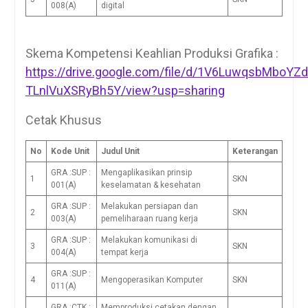
008(A)
digital
Skema Kompetensi Keahlian Produksi Grafika :
https://drive.google.com/file/d/1V6LuwqsbMboYZ
TLnlVuXSRyBh5Y/view?usp=sharing
Cetak Khusus
No
Kode Unit
Judul Unit
Keterangan
GRA :SUP :
Mengaplikasikan prinsip
1
SKN
001(A)
keselamatan & kesehatan
GRA :SUP :
Melakukan persiapan dan
2
SKN
003(A)
pemeliharaan ruang kerja
GRA :SUP :
Melakukan komunikasi di
3
SKN
004(A)
tempat kerja
GRA :SUP :
4
Mengoperasikan Komputer
SKN
011(A)
GRA :CTK :
Memproduksi cetakan dengan