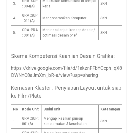
GRA :SUP
Melakukan komunikasi di tempat
3.
SKN
: 004(A)
kerja
GRA :SUP
4.
Mengoperasikan Komputer
SKN
: 011(A)
GRA :PRA
Menindaklanjuti konsep desain/
5.
SKN
: 001(A)
optimasi desain brief
Skema Kompetensi Keahlian Desain Grafika :
https://drive.google.com/file/d/1akznFFbYOcph_qX8
DWNYC8aJmXm_bR-a/view?usp=sharing
Kemasan Klaster : Penyiapan Layout untuk siap
ke Film/Plate
No
Kode Unit
Judul Unit
Keterangan
GRA :SUP :
Mengaplikasikan prinsip
1.
SKN
001(A)
keselamatan & kesehatan