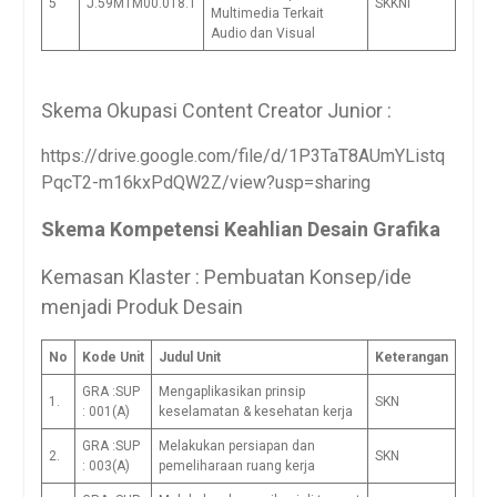
5
J.59MTM00.018.1
SKKNI
Multimedia Terkait
Audio dan Visual
Skema Okupasi Content Creator Junior :
https://drive.google.com/file/d/1P3TaT8AUmYListq
PqcT2-m16kxPdQW2Z/view?usp=sharing
Skema Kompetensi
Keahlian Desain Grafika
Kemasan Klaster : Pembuatan Konsep/ide
menjadi Produk Desain
No
Kode Unit
Judul Unit
Keterangan
GRA :SUP
Mengaplikasikan prinsip
1.
SKN
: 001(A)
keselamatan & kesehatan kerja
GRA :SUP
Melakukan persiapan dan
2.
SKN
: 003(A)
pemeliharaan ruang kerja