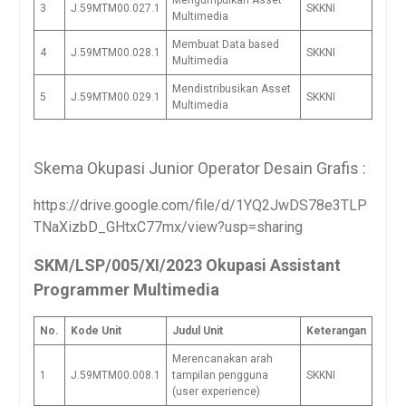
Mengumpulkan Asset
3
J.59MTM00.027.1
SKKNI
Multimedia
Membuat Data based
4
J.59MTM00.028.1
SKKNI
Multimedia
Mendistribusikan Asset
5
J.59MTM00.029.1
SKKNI
Multimedia
Skema Okupasi Junior Operator Desain Grafis :
https://drive.google.com/file/d/1YQ2JwDS78e3TLP
TNaXizbD_GHtxC77mx/view?usp=sharing
SKM/LSP/005/XI/2023 Okupasi Assistant
Programmer Multimedia
No.
Kode Unit
Judul Unit
Keterangan
Merencanakan arah
1
J.59MTM00.008.1
tampilan pengguna
SKKNI
(user experience)