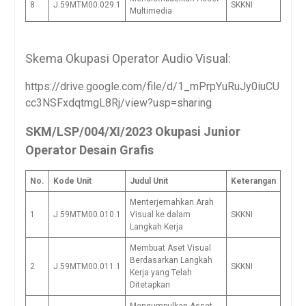
8
J.59MTM00.029.1
SKKNI
Multimedia
Skema Okupasi Operator Audio Visual:
https://drive.google.com/file/d/1_mPrpYuRuJy0iuCU
cc3NSFxdqtmgL8Rj/view?usp=sharing
SKM/LSP/004/XI/2023 Okupasi Junior
Operator Desain Grafis
No.
Kode Unit
Judul Unit
Keterangan
Menterjemahkan Arah
1
J.59MTM00.010.1
Visual ke dalam
SKKNI
Langkah Kerja
Membuat Aset Visual
Berdasarkan Langkah
2
J.59MTM00.011.1
SKKNI
Kerja yang Telah
Ditetapkan