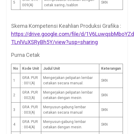
5
SKN
009(A)
cetak saring /sablon
Skema Kompetensi Keahlian Produksi Grafika :
https://drive.google.com/file/d/1V6LuwqsbMboYZ
TLnlVuXSRyBh5Y/view?usp=sharing
Purna Cetak
No
Kode Unit
Judul Unit
Keterangan
GRA :PUR
Mengerjakan pelipatan lembar
1
SKN
: 001(A)
cetakan secara manual.
GRA :PUR
Mengerjakan pelipatan lembar
2
SKN
: 002(A)
cetakan dengan mesin.
GRA :PUR
Menyusun-gabung lembar
3
SKN
: 003(A)
cetakan secara manual
GRA :PUR
Menyusun-gabung lembar
4
SKN
: 004(A)
cetakan dengan mesin.