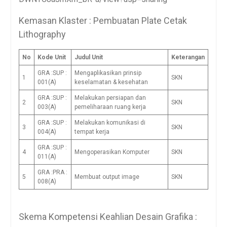
Kemasan Klaster : Pembuatan Plate Cetak
Lithography
No
Kode Unit
Judul Unit
Keterangan
GRA :SUP :
Mengaplikasikan prinsip
1
SKN
001(A)
keselamatan & kesehatan
GRA :SUP :
Melakukan persiapan dan
2
SKN
003(A)
pemeliharaan ruang kerja
GRA :SUP :
Melakukan komunikasi di
3
SKN
004(A)
tempat kerja
GRA :SUP :
4
Mengoperasikan Komputer
SKN
011(A)
GRA :PRA :
5
Membuat output image
SKN
008(A)
Skema Kompetensi Keahlian Desain Grafika :