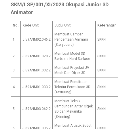
SKM/LSP/001/XI/2023 Okupasi Junior 3D
Animator
No.
Kode Unit
Judul Unit
Keterangan
Membuat Gambar
1
J.59ANM02.046.2
Penceritaan Animasi
SKKNI
(Storyboard)
Membuat Model 3D
2
J.59ANM01.028.2
SKKNI
Berbasis Hard Surface
Membuat Proyeksi UV
3
J.59ANM01.032.2
SKKNI
Mesh Dari Objek 3D
Membuat Pencitraan
4
J.59ANM01.033.2
Tekstur Permukaan 3D
SKKNI
(Texturing)
Membuat Teknik
Sambungan Antar Objek
5
J.59ANM03.062.2
SKKNI
3D dan Mekanika
(Skinning)
Membuat Artistik Sudut
6
J.59ANM01.035.2
SKKNI