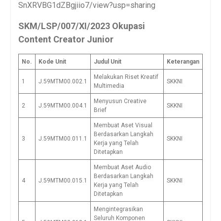
SnXRVBG1dZBgjiio7/view?usp=sharing
SKM/LSP/007/XI/2023 Okupasi
Content Creator Junior
No.
Kode Unit
Judul Unit
Keterangan
Melakukan Riset Kreatif
1
J.59MTM00.002.1
SKKNI
Multimedia
Menyusun Creative
2
J.59MTM00.004.1
SKKNI
Brief
Membuat Aset Visual
Berdasarkan Langkah
3
J.59MTM00.011.1
SKKNI
Kerja yang Telah
Ditetapkan
Membuat Aset Audio
Berdasarkan Langkah
4
J.59MTM00.015.1
SKKNI
Kerja yang Telah
Ditetapkan
Mengintegrasikan
Seluruh Komponen