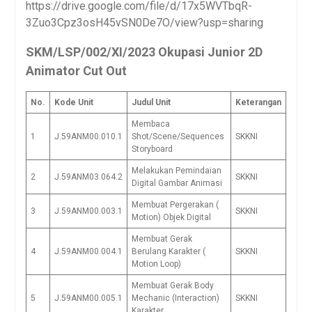
https://drive.google.com/file/d/17x5WVTbqR-
3Zuo3Cpz3osH45vSN0De7O/view?usp=sharing
SKM/LSP/002/XI/2023 Okupasi Junior 2D
Animator Cut Out
No.
Kode Unit
Judul Unit
Keterangan
Membaca
1
J.59ANM00.010.1
Shot/Scene/Sequences
SKKNI
Storyboard
Melakukan Pemindaian
2
J.59ANM03.064.2
SKKNI
Digital Gambar Animasi
Membuat Pergerakan (
3
J.59ANM00.003.1
SKKNI
Motion) Objek Digital
Membuat Gerak
4
J.59ANM00.004.1
Berulang Karakter (
SKKNI
Motion Loop)
Membuat Gerak Body
5
J.59ANM00.005.1
Mechanic (Interaction)
SKKNI
Karakter