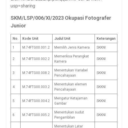
usp=sharing
SKM/LSP/006/XI/2023 Okupasi Fotografer
Junior
No.
Kode Unit
Judul Unit
Keterangan
1
M.74FTG00.001.2
Memilih Jenis Kamera
SKKNI
Memeriksa Perangkat
2
M.74FTG00.002.2
SKKNI
Kamera
Menentukan Variabel
3
M.74FTG00.008.2
SKKNI
Pencahayaan
Menentukan elemen
4
M.74FTG00.003.2
SKKNI
Pencahayaan
Mengatur Ketajaman
5
M.74FTG00.004.2
SKKNI
Gambar
Menentukan sudut
6
M.74FTG00.005.2
SKKNI
Pengambilan
Menentukan Latar