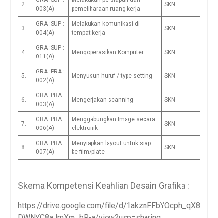
GRA :SUP :
Melakukan persiapan dan
2.
SKN
003(A)
pemeliharaan ruang kerja
GRA :SUP :
Melakukan komunikasi di
3.
SKN
004(A)
tempat kerja
GRA :SUP :
4.
Mengoperasikan Komputer
SKN
011(A)
GRA :PRA :
5.
Menyusun huruf / type setting
SKN
002(A)
GRA :PRA :
6.
Mengerjakan scanning
SKN
003(A)
GRA :PRA :
Menggabungkan Image secara
7.
SKN
006(A)
elektronik
GRA :PRA :
Menyiapkan layout untuk siap
8.
SKN
007(A)
ke film/plate
Skema Kompetensi Keahlian Desain Grafika :
https://drive.google.com/file/d/1akznFFbYOcph_qX8
DWNYC8aJmXm_bR-a/view?usp=sharing