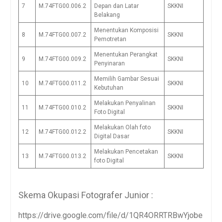
7
M.74FTG00.006.2
Depan dan Latar
SKKNI
Belakang
Menentukan Komposisi
8
M.74FTG00.007.2
SKKNI
Pemotretan
Menentukan Perangkat
9
M.74FTG00.009.2
SKKNI
Penyinaran
Memilih Gambar Sesuai
10
M.74FTG00.011.2
SKKNI
Kebutuhan
Melakukan Penyalinan
11
M.74FTG00.010.2
SKKNI
Foto Digital
Melakukan Olah foto
12
M.74FTG00.012.2
SKKNI
Digital Dasar
Melakukan Pencetakan
13
M.74FTG00.013.2
SKKNI
foto Digital
Skema Okupasi Fotografer Junior :
https://drive.google.com/file/d/1QR4ORRTRBwYjobe