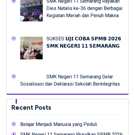
SMK Negeri 11 Semarang Rayakan
Dies Natalis ke-36 dengan Berbagai
Kegiatan Meriah dan Penuh Makna
SUKSES 𝗨𝗝𝗜 𝗖𝗢𝗕𝗔 𝗦𝗣𝗠𝗕 𝟮𝟬𝟮𝟲
𝗦𝗠𝗞 𝗡𝗘𝗚𝗘𝗥𝗜 𝟭𝟭 𝗦𝗘𝗠𝗔𝗥𝗔𝗡𝗚
SMK Negeri 11 Semarang Gelar
Sosialisasi dan Deklarasi Sekolah Berintegritas
Recent Posts
Belajar Menjadi Manusia yang Peduli
SMK Negeri 11 Semarang Wujudkan SPMB 2026