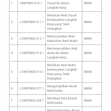
1
.59MTM00.010.1
Visual Ke dalam
SKKNI
Langkah Kerja
Membuat Aset Visual
Berdasarkan Langkah
2
J.59MTM00.011.1
SKKNI
Kerja yang Telah
Ditetapkan
Merencanakan Arah
3
J.59MTM00.012.1
SKKNI
Kebutuhan Aset Audio
Menterjemahkan Arah
4
J.59MTM00.014.1
Audio Ke dalam
SKKNI
Langkah Kerja
Membuat Aset Audio
Berdasarkan Langkah
5
J.59MTM00.015.1
SKKNI
Kerja yang Telah
Ditetapkan
Mengumpulkan Asset
6
J.59MTM00.027.1
SKKNI
Multimedia
Membuat Data Based
7
J.59MTM00.028.1
SKKNI
Multimedia
Mendistribusikan Asset