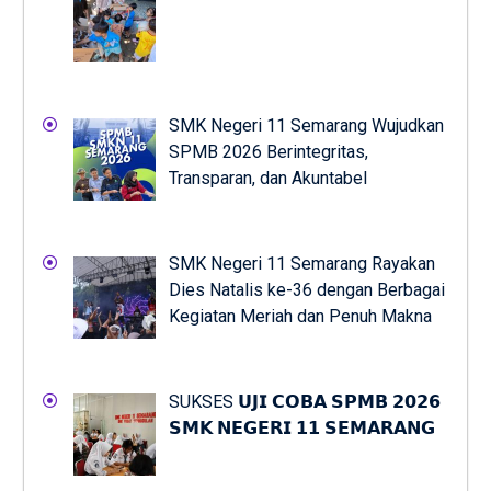
SMK Negeri 11 Semarang Wujudkan
SPMB 2026 Berintegritas,
Transparan, dan Akuntabel
SMK Negeri 11 Semarang Rayakan
Dies Natalis ke-36 dengan Berbagai
Kegiatan Meriah dan Penuh Makna
SUKSES 𝗨𝗝𝗜 𝗖𝗢𝗕𝗔 𝗦𝗣𝗠𝗕 𝟮𝟬𝟮𝟲
𝗦𝗠𝗞 𝗡𝗘𝗚𝗘𝗥𝗜 𝟭𝟭 𝗦𝗘𝗠𝗔𝗥𝗔𝗡𝗚