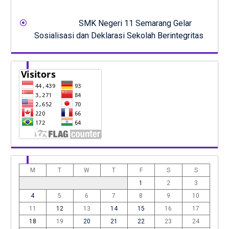
SMK Negeri 11 Semarang Gelar
Sosialisasi dan Deklarasi Sekolah Berintegritas
M
T
W
T
F
S
S
1
2
3
4
5
6
7
8
9
10
11
12
13
14
15
16
17
18
19
20
21
22
23
24