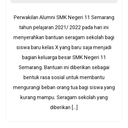
Perwakilan Alumni SMK Negeri 11 Semarang
tahun pelajaran 2021/ 2022 pada hari ini
menyerahkan bantuan seragam sekolah bagi
siswa baru kelas X yang baru saja menjadi
bagian keluarga besar SMK Negeri 11
Semarang. Bantuan ini diberikan sebagai
bentuk rasa sosial untuk membantu
mengurangi beban orang tua bagi siswa yang
kurang mampu. Seragam sekolah yang
diberikan […]