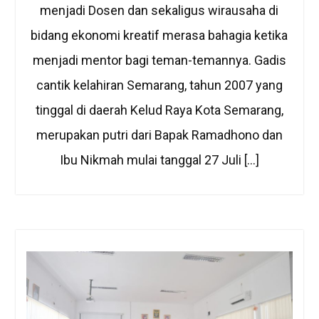
menjadi Dosen dan sekaligus wirausaha di
bidang ekonomi kreatif merasa bahagia ketika
menjadi mentor bagi teman-temannya. Gadis
cantik kelahiran Semarang, tahun 2007 yang
tinggal di daerah Kelud Raya Kota Semarang,
merupakan putri dari Bapak Ramadhono dan
Ibu Nikmah mulai tanggal 27 Juli […]