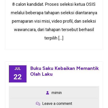
8 calon kandidat. Proses seleksi ketua OSIS
melalui beberapa tahapan seleksi diantaranya
pemaparan visi misi, video profil, dan seleksi
wawancara, dari tahapan tersebut berhasil
terpilih […]
Buku Saku Kebaikan Memantik
JUL
Olah Laku
22
mimin
Leave a comment