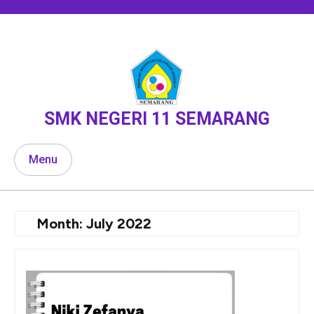
Skip
to
content
SMK NEGERI 11 SEMARANG
Menu
Month:
July 2022