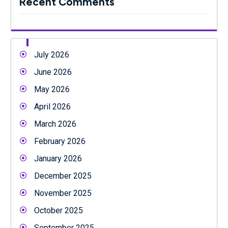
Recent Comments
July 2026
June 2026
May 2026
April 2026
March 2026
February 2026
January 2026
December 2025
November 2025
October 2025
September 2025