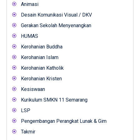
Animasi
Desain Komunikasi Visual / DKV
Gerakan Sekolah Menyenangkan
HUMAS
Kerohanian Buddha
Kerohanian Islam
Kerohanian Katholik
Kerohanian Kristen
Kesiswaan
Kurikulum SMKN 11 Semarang
LSP
Pengembangan Perangkat Lunak & Gim
Takmir