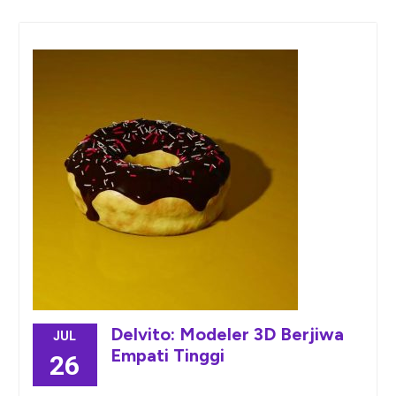
Delvito: Modeler 3D Berjiwa
JUL
Empati Tinggi
26