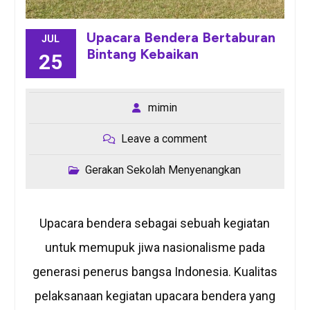
Upacara Bendera Bertaburan
JUL
Bintang Kebaikan
25
mimin
Leave a comment
Gerakan Sekolah Menyenangkan
Upacara bendera sebagai sebuah kegiatan
untuk memupuk jiwa nasionalisme pada
generasi penerus bangsa Indonesia. Kualitas
pelaksanaan kegiatan upacara bendera yang