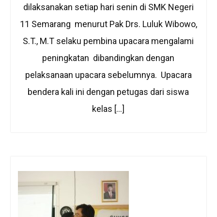
dilaksanakan setiap hari senin di SMK Negeri
11 Semarang menurut Pak Drs. Luluk Wibowo,
S.T., M.T selaku pembina upacara mengalami
peningkatan dibandingkan dengan
pelaksanaan upacara sebelumnya. Upacara
bendera kali ini dengan petugas dari siswa
kelas […]