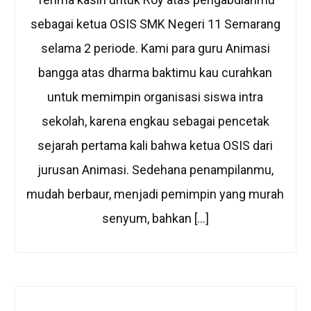
sebagai ketua OSIS SMK Negeri 11 Semarang
selama 2 periode. Kami para guru Animasi
bangga atas dharma baktimu kau curahkan
untuk memimpin organisasi siswa intra
sekolah, karena engkau sebagai pencetak
sejarah pertama kali bahwa ketua OSIS dari
jurusan Animasi. Sedehana penampilanmu,
mudah berbaur, menjadi pemimpin yang murah
senyum, bahkan […]