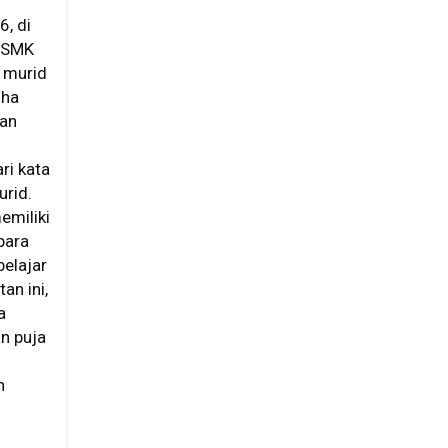
, di
 SMK
 murid
dha
tan
ri kata
urid.
emiliki
para
elajar
an ini,
a
n puja
n