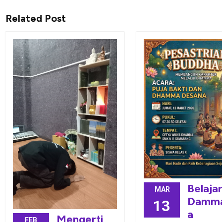
Related Post
Belaja
MAR
Damm
13
a
Mengerti
FEB