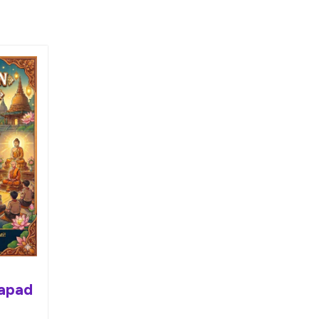
r
apad