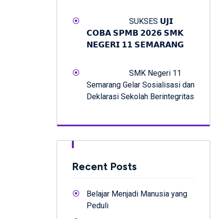
SUKSES 𝗨𝗝𝗜
𝗖𝗢𝗕𝗔 𝗦𝗣𝗠𝗕 𝟮𝟬𝟮𝟲 𝗦𝗠𝗞
𝗡𝗘𝗚𝗘𝗥𝗜 𝟭𝟭 𝗦𝗘𝗠𝗔𝗥𝗔𝗡𝗚
SMK Negeri 11
Semarang Gelar Sosialisasi dan
Deklarasi Sekolah Berintegritas
Recent Posts
Belajar Menjadi Manusia yang
Peduli