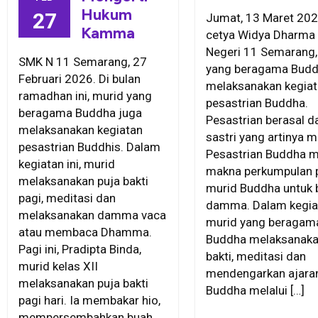
Hukum
27
Jumat, 13 Maret 2026
Kamma
cetya Widya Dharma
Negeri 11 Semarang,
SMK N 11 Semarang, 27
yang beragama Bud
Februari 2026. Di bulan
melaksanakan kegia
ramadhan ini, murid yang
pesastrian Buddha.
beragama Buddha juga
Pesastrian berasal da
melaksanakan kegiatan
sastri yang artinya m
pesastrian Buddhis. Dalam
Pesastrian Buddha m
kegiatan ini, murid
makna perkumpulan 
melaksanakan puja bakti
murid Buddha untuk b
pagi, meditasi dan
damma. Dalam kegiat
melaksanakan damma vaca
murid yang beragam
atau membaca Dhamma.
Buddha melaksanaka
Pagi ini, Pradipta Binda,
bakti, meditasi dan
murid kelas XII
mendengarkan ajara
melaksanakan puja bakti
Buddha melalui […]
pagi hari. Ia membakar hio,
mempersembahkan buah