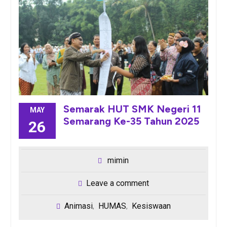
Semarak HUT SMK Negeri 11
MAY
Semarang Ke-35 Tahun 2025
26
mimin
Leave a comment
Animasi
HUMAS
Kesiswaan
,
,