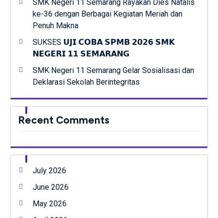
SMK Negeri 11 Semarang Rayakan Dies Natalis
ke-36 dengan Berbagai Kegiatan Meriah dan
Penuh Makna
SUKSES 𝗨𝗝𝗜 𝗖𝗢𝗕𝗔 𝗦𝗣𝗠𝗕 𝟮𝟬𝟮𝟲 𝗦𝗠𝗞
𝗡𝗘𝗚𝗘𝗥𝗜 𝟭𝟭 𝗦𝗘𝗠𝗔𝗥𝗔𝗡𝗚
SMK Negeri 11 Semarang Gelar Sosialisasi dan
Deklarasi Sekolah Berintegritas
Recent Comments
July 2026
June 2026
May 2026