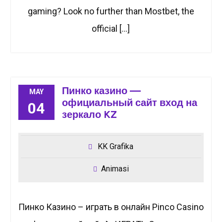
gaming? Look no further than Mostbet, the
official […]
Пинко казино —
MAY
официальный сайт вход на
04
зеркало KZ
KK Grafika
Animasi
Пинко Казино – играть в онлайн Pinco Casino