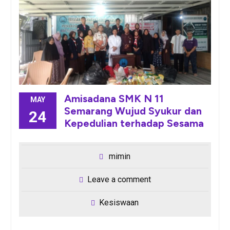
Amisadana SMK N 11
MAY
Semarang Wujud Syukur dan
24
Kepedulian terhadap Sesama
mimin
Leave a comment
Kesiswaan