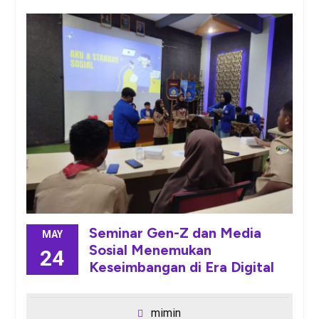
Seminar Gen-Z dan Media
MAY
Sosial Menemukan
24
Keseimbangan di Era Digital
mimin