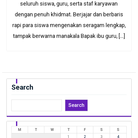
seluruh siswa, guru, serta staf karyawan
dengan penuh khidmat. Berjajar dan berbaris
rapi para siswa mengenakan seragam lengkap,
tampak berwarna manakala Bapak ibu guru, […]
Search
Search
M
T
W
T
F
S
S
1
2
3
4