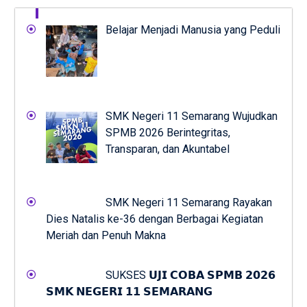
Belajar Menjadi Manusia yang Peduli
SMK Negeri 11 Semarang Wujudkan
SPMB 2026 Berintegritas,
Transparan, dan Akuntabel
SMK Negeri 11 Semarang Rayakan
Dies Natalis ke-36 dengan Berbagai Kegiatan
Meriah dan Penuh Makna
SUKSES 𝗨𝗝𝗜 𝗖𝗢𝗕𝗔 𝗦𝗣𝗠𝗕 𝟮𝟬𝟮𝟲
𝗦𝗠𝗞 𝗡𝗘𝗚𝗘𝗥𝗜 𝟭𝟭 𝗦𝗘𝗠𝗔𝗥𝗔𝗡𝗚