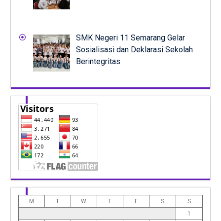
SMK Negeri 11 Semarang Gelar
Sosialisasi dan Deklarasi Sekolah
Berintegritas
M
T
W
T
F
S
S
1