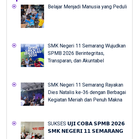
Belajar Menjadi Manusia yang Peduli
SMK Negeri 11 Semarang Wujudkan
SPMB 2026 Berintegritas,
Transparan, dan Akuntabel
SMK Negeri 11 Semarang Rayakan
Dies Natalis ke-36 dengan Berbagai
Kegiatan Meriah dan Penuh Makna
SUKSES 𝗨𝗝𝗜 𝗖𝗢𝗕𝗔 𝗦𝗣𝗠𝗕 𝟮𝟬𝟮𝟲
𝗦𝗠𝗞 𝗡𝗘𝗚𝗘𝗥𝗜 𝟭𝟭 𝗦𝗘𝗠𝗔𝗥𝗔𝗡𝗚