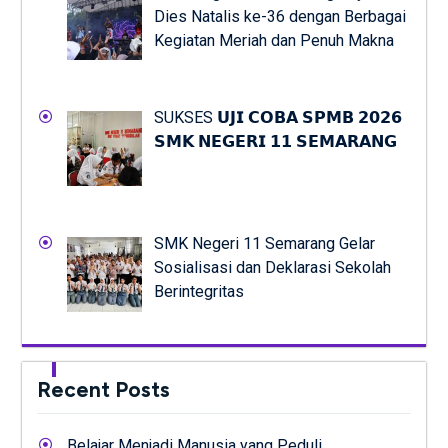
Dies Natalis ke-36 dengan Berbagai
Kegiatan Meriah dan Penuh Makna
SUKSES 𝗨𝗝𝗜 𝗖𝗢𝗕𝗔 𝗦𝗣𝗠𝗕 𝟮𝟬𝟮𝟲
𝗦𝗠𝗞 𝗡𝗘𝗚𝗘𝗥𝗜 𝟭𝟭 𝗦𝗘𝗠𝗔𝗥𝗔𝗡𝗚
SMK Negeri 11 Semarang Gelar
Sosialisasi dan Deklarasi Sekolah
Berintegritas
Recent Posts
Belajar Menjadi Manusia yang Peduli