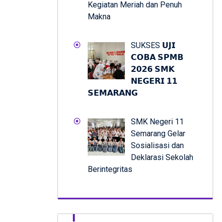
Kegiatan Meriah dan Penuh
Makna
SUKSES 𝗨𝗝𝗜
𝗖𝗢𝗕𝗔 𝗦𝗣𝗠𝗕
𝟮𝟬𝟮𝟲 𝗦𝗠𝗞
𝗡𝗘𝗚𝗘𝗥𝗜 𝟭𝟭
𝗦𝗘𝗠𝗔𝗥𝗔𝗡𝗚
SMK Negeri 11
Semarang Gelar
Sosialisasi dan
Deklarasi Sekolah
Berintegritas