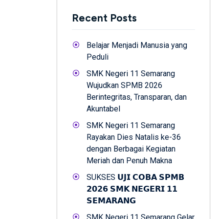
Recent Posts
Belajar Menjadi Manusia yang
Peduli
SMK Negeri 11 Semarang
Wujudkan SPMB 2026
Berintegritas, Transparan, dan
Akuntabel
SMK Negeri 11 Semarang
Rayakan Dies Natalis ke-36
dengan Berbagai Kegiatan
Meriah dan Penuh Makna
SUKSES 𝗨𝗝𝗜 𝗖𝗢𝗕𝗔 𝗦𝗣𝗠𝗕
𝟮𝟬𝟮𝟲 𝗦𝗠𝗞 𝗡𝗘𝗚𝗘𝗥𝗜 𝟭𝟭
𝗦𝗘𝗠𝗔𝗥𝗔𝗡𝗚
SMK Negeri 11 Semarang Gelar