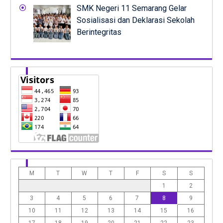
SMK Negeri 11 Semarang Gelar
Sosialisasi dan Deklarasi Sekolah
Berintegritas
M
T
W
T
F
S
S
1
2
3
4
5
6
7
8
9
10
11
12
13
14
15
16
17
18
19
20
21
22
23