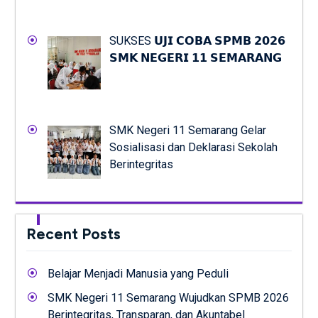
SUKSES 𝗨𝗝𝗜 𝗖𝗢𝗕𝗔 𝗦𝗣𝗠𝗕 𝟮𝟬𝟮𝟲
𝗦𝗠𝗞 𝗡𝗘𝗚𝗘𝗥𝗜 𝟭𝟭 𝗦𝗘𝗠𝗔𝗥𝗔𝗡𝗚
SMK Negeri 11 Semarang Gelar
Sosialisasi dan Deklarasi Sekolah
Berintegritas
Recent Posts
Belajar Menjadi Manusia yang Peduli
SMK Negeri 11 Semarang Wujudkan SPMB 2026
Berintegritas, Transparan, dan Akuntabel