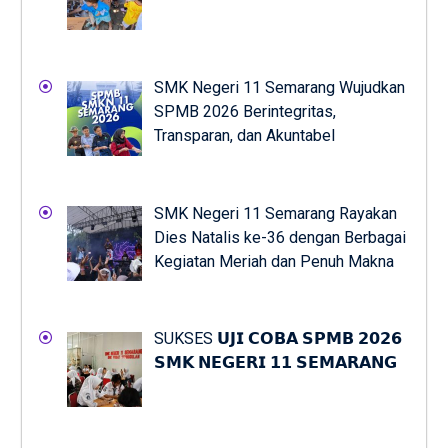
SMK Negeri 11 Semarang Wujudkan
SPMB 2026 Berintegritas,
Transparan, dan Akuntabel
SMK Negeri 11 Semarang Rayakan
Dies Natalis ke-36 dengan Berbagai
Kegiatan Meriah dan Penuh Makna
SUKSES 𝗨𝗝𝗜 𝗖𝗢𝗕𝗔 𝗦𝗣𝗠𝗕 𝟮𝟬𝟮𝟲
𝗦𝗠𝗞 𝗡𝗘𝗚𝗘𝗥𝗜 𝟭𝟭 𝗦𝗘𝗠𝗔𝗥𝗔𝗡𝗚