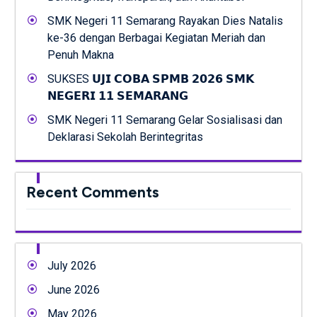
SMK Negeri 11 Semarang Rayakan Dies Natalis
ke-36 dengan Berbagai Kegiatan Meriah dan
Penuh Makna
SUKSES 𝗨𝗝𝗜 𝗖𝗢𝗕𝗔 𝗦𝗣𝗠𝗕 𝟮𝟬𝟮𝟲 𝗦𝗠𝗞
𝗡𝗘𝗚𝗘𝗥𝗜 𝟭𝟭 𝗦𝗘𝗠𝗔𝗥𝗔𝗡𝗚
SMK Negeri 11 Semarang Gelar Sosialisasi dan
Deklarasi Sekolah Berintegritas
Recent Comments
July 2026
June 2026
May 2026