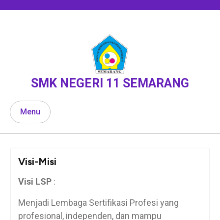
Skip
to
content
SMK NEGERI 11 SEMARANG
Menu
Visi-Misi
Visi LSP
:
Menjadi Lembaga Sertifikasi Profesi yang
profesional, independen, dan mampu