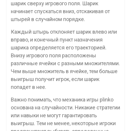
шарик сверху игрового поля. Шарик
начинает спускаться вниз, отскакивая от
штырей в случайном порядке.
Каждый штырь отклоняет шарик влево или
вправо, и конечный пункт назначения
шарика определяется его траекторией.
Внизу игрового поля расположены
различные ячейки с разными множителями.
Чем выше множитель в ячейке, тем больше
выигрыш получит игрок, если шарик
попадет в нее.
Важно понимать, что механика игры plinko
основана на случайности. Никакие стратегии
или навыки не могут гарантировать
выигрыш. Тем не менее, некоторые игроки