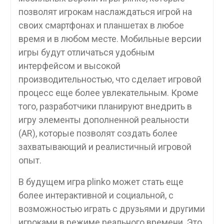
позволят игрокам наслаждаться игрой на
своих смартфонах и планшетах в любое
время и в любом месте. Мобильные версии
игры будут отличаться удобным
интерфейсом и высокой
производительностью, что сделает игровой
процесс еще более увлекательным. Кроме
того, разработчики планируют внедрить в
игру элементы дополненной реальности
(AR), которые позволят создать более
захватывающий и реалистичный игровой
опыт.
В будущем игра plinko может стать еще
более интерактивной и социальной, с
возможностью играть с друзьями и другими
игроками в режиме реального времени. Это