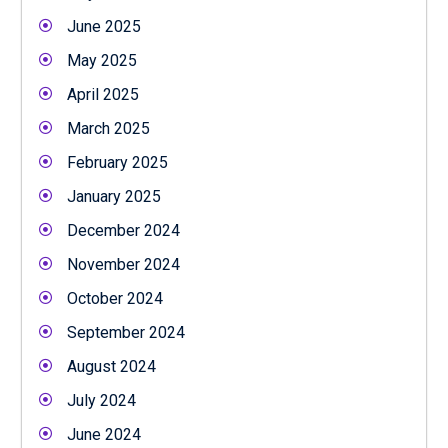
June 2025
May 2025
April 2025
March 2025
February 2025
January 2025
December 2024
November 2024
October 2024
September 2024
August 2024
July 2024
June 2024