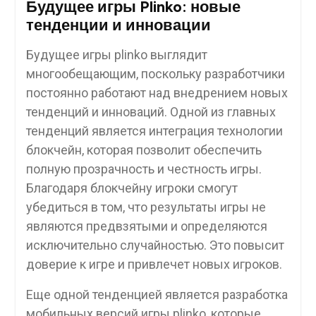
Будущее игры Plinko: новые
тенденции и инновации
Будущее игры plinko выглядит
многообещающим, поскольку разработчики
постоянно работают над внедрением новых
тенденций и инноваций. Одной из главных
тенденций является интеграция технологии
блокчейн, которая позволит обеспечить
полную прозрачность и честность игры.
Благодаря блокчейну игроки смогут
убедиться в том, что результаты игры не
являются предвзятыми и определяются
исключительно случайностью. Это повысит
доверие к игре и привлечет новых игроков.
Еще одной тенденцией является разработка
мобильных версий игры plinko, которые