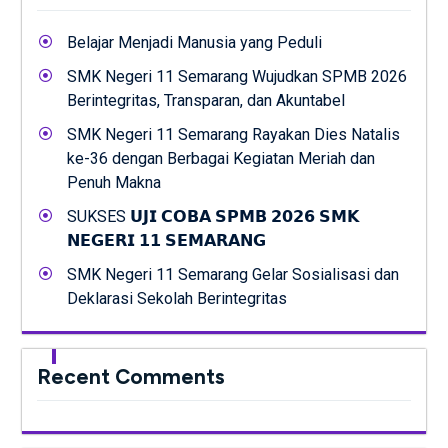
Belajar Menjadi Manusia yang Peduli
SMK Negeri 11 Semarang Wujudkan SPMB 2026
Berintegritas, Transparan, dan Akuntabel
SMK Negeri 11 Semarang Rayakan Dies Natalis
ke-36 dengan Berbagai Kegiatan Meriah dan
Penuh Makna
SUKSES 𝗨𝗝𝗜 𝗖𝗢𝗕𝗔 𝗦𝗣𝗠𝗕 𝟮𝟬𝟮𝟲 𝗦𝗠𝗞
𝗡𝗘𝗚𝗘𝗥𝗜 𝟭𝟭 𝗦𝗘𝗠𝗔𝗥𝗔𝗡𝗚
SMK Negeri 11 Semarang Gelar Sosialisasi dan
Deklarasi Sekolah Berintegritas
Recent Comments