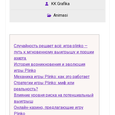
KK Grafika
Animasi
Случайность решает всё: игра plinko —
путь к мгновенному выигрышу и порции
азарта.
История возникновения и эволюция
игры Plinko
Механика игры Plinko: как это работает
Стратегии игры Plinko: миф или
реальность?
Влияние уровня риска на потенциальный
выигрыш
Онлайн-казино, предлагающие игру
Plinko