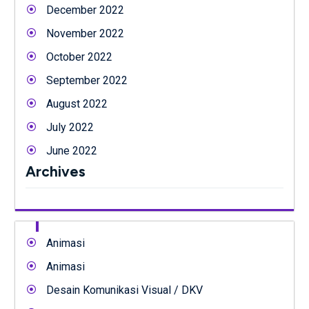
December 2022
November 2022
October 2022
September 2022
August 2022
July 2022
June 2022
Archives
Animasi
Animasi
Desain Komunikasi Visual / DKV