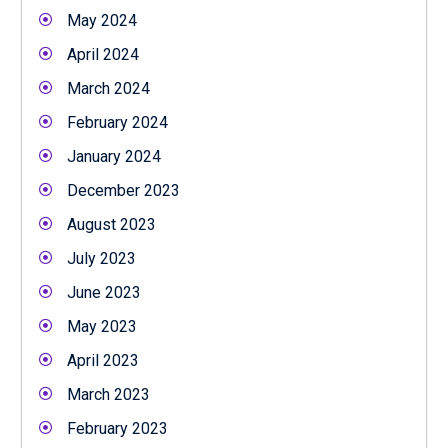
May 2024
April 2024
March 2024
February 2024
January 2024
December 2023
August 2023
July 2023
June 2023
May 2023
April 2023
March 2023
February 2023