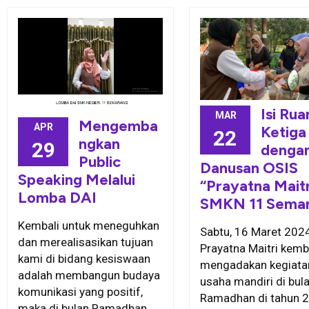
Isi Rua
MAR
Mengemba
APR
Ketiga
22
ngkan
29
denga
Public
Danusan OSIS
Speaking Melalui
“Prayatna Maitr
Lomba DAI
SMKN 11 Sema
Kembali untuk meneguhkan
Sabtu, 16 Maret 202
dan merealisasikan tujuan
Prayatna Maitri kemb
kami di bidang kesiswaan
mengadakan kegiata
adalah membangun budaya
usaha mandiri di bul
komunikasi yang positif,
Ramadhan di tahun 2
maka di bulan Ramadhan