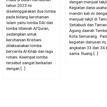
dengan menjual takjil
tahun 2023 ini
Kegiatan dana usaha
diselenggarakan dua lomba
mandiri kali ini deng
pada bidang kerohanian
menjual takjil di Tam
Islam yaitu lomba DAI dan
Setiabudi dan Taman 
lomba tillawah Al’Quran,
Agung daerah Temba
sedangkan untuk
Kota Semarang. Pad
kerohanian Kristiani
kegiatan danusan ini
dilaksanakan lomba
angkatan 33 dan 34 
bercerita Al Kitab dan lagu
sama. Ruang […]
rohani. Keempat lomba
tersebut sangat berkaitan
dengan […]