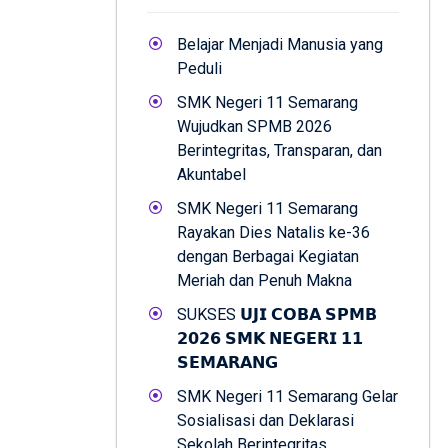
Belajar Menjadi Manusia yang
Peduli
SMK Negeri 11 Semarang
Wujudkan SPMB 2026
Berintegritas, Transparan, dan
Akuntabel
SMK Negeri 11 Semarang
Rayakan Dies Natalis ke-36
dengan Berbagai Kegiatan
Meriah dan Penuh Makna
SUKSES 𝗨𝗝𝗜 𝗖𝗢𝗕𝗔 𝗦𝗣𝗠𝗕
𝟮𝟬𝟮𝟲 𝗦𝗠𝗞 𝗡𝗘𝗚𝗘𝗥𝗜 𝟭𝟭
𝗦𝗘𝗠𝗔𝗥𝗔𝗡𝗚
SMK Negeri 11 Semarang Gelar
Sosialisasi dan Deklarasi
Sekolah Berintegritas