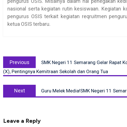
pengurus OSIS. Misalnya dalam hal penegakan kedisi
nasional serta kegiatan rutin kesiswaan. Kegiatan k
pengurus OSIS terkait kegiatan reqruitmen pengur
ketua OSIS terbaru.
Post
Previous
navigation
Previous
SMK Negeri 11 Semarang Gelar Rapat Ko
post:
(X), Pentingnya Kemitraan Sekolah dan Orang Tua
Next
Next
Guru Melek Media!SMK Negeri 11 Semaran
post:
Leave a Reply