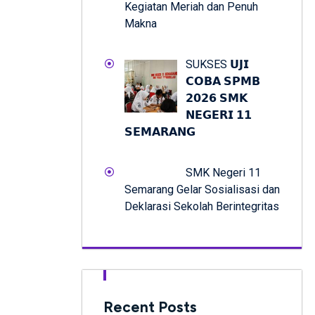
Kegiatan Meriah dan Penuh
Makna
SUKSES 𝗨𝗝𝗜
𝗖𝗢𝗕𝗔 𝗦𝗣𝗠𝗕
𝟮𝟬𝟮𝟲 𝗦𝗠𝗞
𝗡𝗘𝗚𝗘𝗥𝗜 𝟭𝟭
𝗦𝗘𝗠𝗔𝗥𝗔𝗡𝗚
SMK Negeri 11
Semarang Gelar Sosialisasi dan
Deklarasi Sekolah Berintegritas
Recent Posts