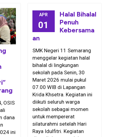
Halal Bihalal
APR
Penuh
01
Kebersama
an
ng
SMK Negeri 11 Semarang
menggelar kegiatan halal
bihalal di lingkungan
n
sekolah pada Senin, 30
Maret 2026 mulai pukul
i”
07.00 WIB di Lapangan
rang
Krida Khsetra. Kegiatan ini
diikuti seluruh warga
4, OSIS
sekolah sebagai momen
ali
untuk mempererat
n dana
silaturahmi setelah Hari
an
Raya Idulfitri. Kegiatan
024 ini