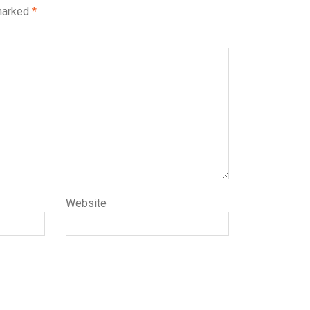
 marked
*
Website