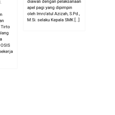
diawali dengan pelaksanaan
.
apel pagi yang dipimpin
oleh Imro’atul Azizah, S.Pd.,
an
M.Si. selaku Kepala SMK […]
an
Tirto
lang
a
, OSIS
bekerja