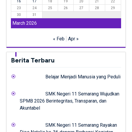
16
17
18
19
20
21
22
23
24
25
26
27
28
29
30
31
March 2026
« Feb
Apr »
Berita Terbaru
Belajar Menjadi Manusia yang Peduli
SMK Negeri 11 Semarang Wujudkan
SPMB 2026 Berintegritas, Transparan, dan
Akuntabel
SMK Negeri 11 Semarang Rayakan