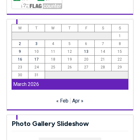
M
T
W
T
F
S
S
1
2
3
4
5
6
7
8
9
10
11
12
13
14
15
16
17
18
19
20
21
22
23
24
25
26
27
28
29
30
31
March 2026
« Feb
Apr »
Photo Gallery Slideshow