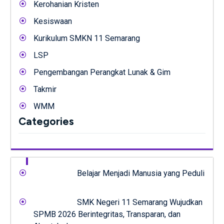
Kerohanian Kristen
Kesiswaan
Kurikulum SMKN 11 Semarang
LSP
Pengembangan Perangkat Lunak & Gim
Takmir
WMM
Categories
Belajar Menjadi Manusia yang Peduli
SMK Negeri 11 Semarang Wujudkan
SPMB 2026 Berintegritas, Transparan, dan