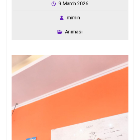
9 March 2026
mimin
Animasi