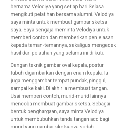
bernama Velodiya yang setiap hari Selasa
mengikuti pelatihan bersama alumni. Velodiya
saya minta untuk membuat gambar sketsa
saya. Saya sengaja meminta Velodiya untuk
memberi contoh dan memberikan penjelasan
kepada teman-temannya, sekaligus mengecek
hasil dari pelatihan yang selama ini diikuti.
Dengan teknik gambar oval kepala, postur
tubuh digambarkan dengan enam kepala. Ia
juga menggambar tempat pundak, pinggul,
sampai ke kaki. Di akhir ia membuat tangan.
Usai memberi contoh, murid-murid lainnya
mencoba membuat gambar sketsa. Sebagai
bentuk penghargaan, saya minta Velodiya
untuk membubuhkan tanda tangan acc bagi
murid yang gambar sketsanya sudah