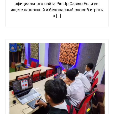
официального сайта Pin Up Casino Если вы
ищете надежный и безопасный способ играть
в […]