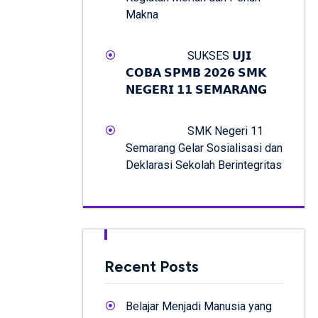
Makna
SUKSES 𝗨𝗝𝗜
𝗖𝗢𝗕𝗔 𝗦𝗣𝗠𝗕 𝟮𝟬𝟮𝟲 𝗦𝗠𝗞
𝗡𝗘𝗚𝗘𝗥𝗜 𝟭𝟭 𝗦𝗘𝗠𝗔𝗥𝗔𝗡𝗚
SMK Negeri 11
Semarang Gelar Sosialisasi dan
Deklarasi Sekolah Berintegritas
Recent Posts
Belajar Menjadi Manusia yang