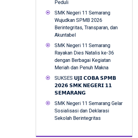
Peduli
SMK Negeri 11 Semarang
Wujudkan SPMB 2026
Berintegritas, Transparan, dan
Akuntabel
SMK Negeri 11 Semarang
Rayakan Dies Natalis ke-36
dengan Berbagai Kegiatan
Meriah dan Penuh Makna
SUKSES 𝗨𝗝𝗜 𝗖𝗢𝗕𝗔 𝗦𝗣𝗠𝗕
𝟮𝟬𝟮𝟲 𝗦𝗠𝗞 𝗡𝗘𝗚𝗘𝗥𝗜 𝟭𝟭
𝗦𝗘𝗠𝗔𝗥𝗔𝗡𝗚
SMK Negeri 11 Semarang Gelar
Sosialisasi dan Deklarasi
Sekolah Berintegritas