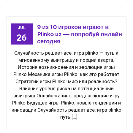
9 из 10 игроков играют в
JUL
Plinko uz — попробуй онлайн
26
сегодня
Случайность решает всё: игра plinko — путь к
мгновенному выигрышу и порции азарта.
История возникновения и эволюция игры
Plinko Механика игры Plinko: как это работает
Стратегии игры Plinko: миф или реальность?
Влияние уровня риска на потенциальный
выигрыш Онлайн-казино, предлагающие игру
Plinko Будущее игры Plinko: новые тенденции и
инновации Случайность решает всё: игра plinko
— путь […]