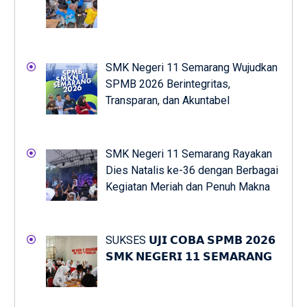
SMK Negeri 11 Semarang Wujudkan
SPMB 2026 Berintegritas,
Transparan, dan Akuntabel
SMK Negeri 11 Semarang Rayakan
Dies Natalis ke-36 dengan Berbagai
Kegiatan Meriah dan Penuh Makna
SUKSES 𝗨𝗝𝗜 𝗖𝗢𝗕𝗔 𝗦𝗣𝗠𝗕 𝟮𝟬𝟮𝟲
𝗦𝗠𝗞 𝗡𝗘𝗚𝗘𝗥𝗜 𝟭𝟭 𝗦𝗘𝗠𝗔𝗥𝗔𝗡𝗚