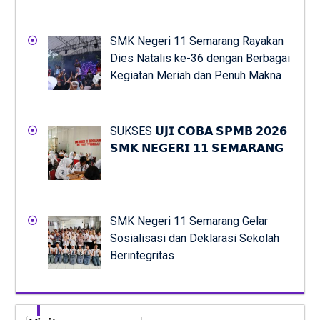
SMK Negeri 11 Semarang Rayakan
Dies Natalis ke-36 dengan Berbagai
Kegiatan Meriah dan Penuh Makna
SUKSES 𝗨𝗝𝗜 𝗖𝗢𝗕𝗔 𝗦𝗣𝗠𝗕 𝟮𝟬𝟮𝟲
𝗦𝗠𝗞 𝗡𝗘𝗚𝗘𝗥𝗜 𝟭𝟭 𝗦𝗘𝗠𝗔𝗥𝗔𝗡𝗚
SMK Negeri 11 Semarang Gelar
Sosialisasi dan Deklarasi Sekolah
Berintegritas