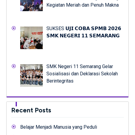
Kegiatan Meriah dan Penuh Makna
SUKSES 𝗨𝗝𝗜 𝗖𝗢𝗕𝗔 𝗦𝗣𝗠𝗕 𝟮𝟬𝟮𝟲
𝗦𝗠𝗞 𝗡𝗘𝗚𝗘𝗥𝗜 𝟭𝟭 𝗦𝗘𝗠𝗔𝗥𝗔𝗡𝗚
SMK Negeri 11 Semarang Gelar
Sosialisasi dan Deklarasi Sekolah
Berintegritas
Recent Posts
Belajar Menjadi Manusia yang Peduli