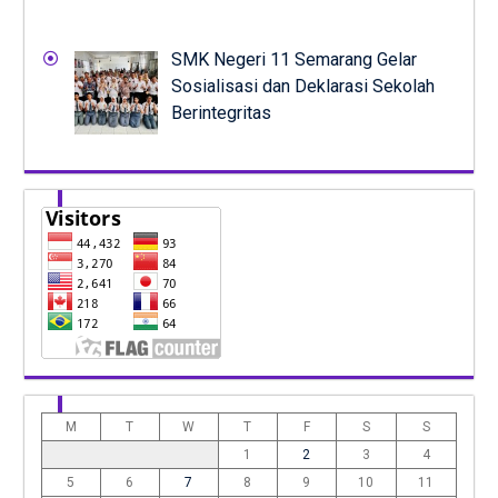
SMK Negeri 11 Semarang Gelar
Sosialisasi dan Deklarasi Sekolah
Berintegritas
M
T
W
T
F
S
S
1
2
3
4
5
6
7
8
9
10
11