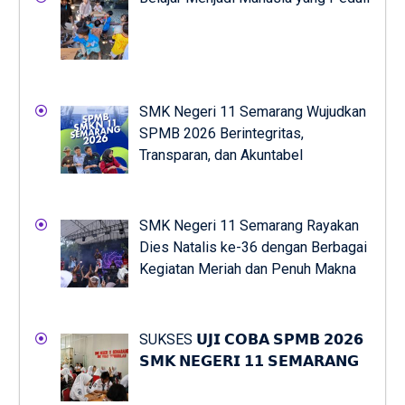
SMK Negeri 11 Semarang Wujudkan
SPMB 2026 Berintegritas,
Transparan, dan Akuntabel
SMK Negeri 11 Semarang Rayakan
Dies Natalis ke-36 dengan Berbagai
Kegiatan Meriah dan Penuh Makna
SUKSES 𝗨𝗝𝗜 𝗖𝗢𝗕𝗔 𝗦𝗣𝗠𝗕 𝟮𝟬𝟮𝟲
𝗦𝗠𝗞 𝗡𝗘𝗚𝗘𝗥𝗜 𝟭𝟭 𝗦𝗘𝗠𝗔𝗥𝗔𝗡𝗚