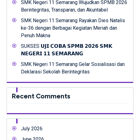
SMK Negeri 11 Semarang Wujudkan SPMB 2026
Berintegritas, Transparan, dan Akuntabel
SMK Negeri 11 Semarang Rayakan Dies Natalis
ke-36 dengan Berbagai Kegiatan Meriah dan
Penuh Makna
SUKSES 𝗨𝗝𝗜 𝗖𝗢𝗕𝗔 𝗦𝗣𝗠𝗕 𝟮𝟬𝟮𝟲 𝗦𝗠𝗞
𝗡𝗘𝗚𝗘𝗥𝗜 𝟭𝟭 𝗦𝗘𝗠𝗔𝗥𝗔𝗡𝗚
SMK Negeri 11 Semarang Gelar Sosialisasi dan
Deklarasi Sekolah Berintegritas
Recent Comments
July 2026
June 2026