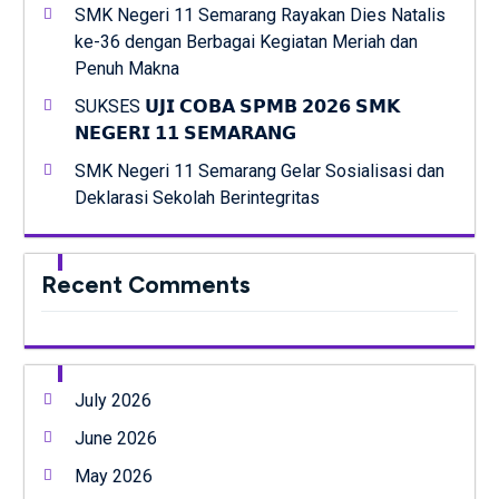
SMK Negeri 11 Semarang Rayakan Dies Natalis
ke-36 dengan Berbagai Kegiatan Meriah dan
Penuh Makna
SUKSES 𝗨𝗝𝗜 𝗖𝗢𝗕𝗔 𝗦𝗣𝗠𝗕 𝟮𝟬𝟮𝟲 𝗦𝗠𝗞
𝗡𝗘𝗚𝗘𝗥𝗜 𝟭𝟭 𝗦𝗘𝗠𝗔𝗥𝗔𝗡𝗚
SMK Negeri 11 Semarang Gelar Sosialisasi dan
Deklarasi Sekolah Berintegritas
Recent Comments
July 2026
June 2026
May 2026