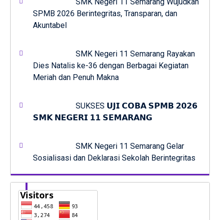
SMK Negeri 11 Semarang Wujudkan
SPMB 2026 Berintegritas, Transparan, dan
Akuntabel
SMK Negeri 11 Semarang Rayakan
Dies Natalis ke-36 dengan Berbagai Kegiatan
Meriah dan Penuh Makna
SUKSES 𝗨𝗝𝗜 𝗖𝗢𝗕𝗔 𝗦𝗣𝗠𝗕 𝟮𝟬𝟮𝟲
𝗦𝗠𝗞 𝗡𝗘𝗚𝗘𝗥𝗜 𝟭𝟭 𝗦𝗘𝗠𝗔𝗥𝗔𝗡𝗚
SMK Negeri 11 Semarang Gelar
Sosialisasi dan Deklarasi Sekolah Berintegritas