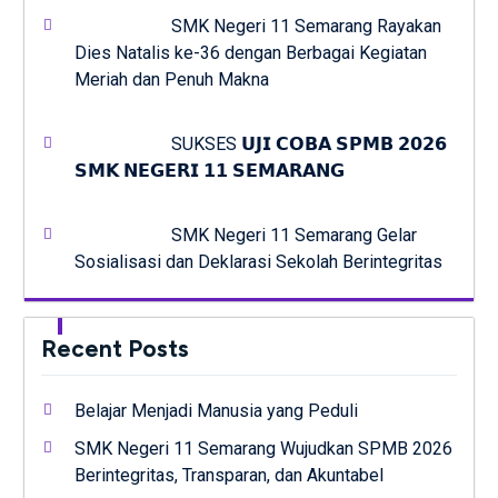
SMK Negeri 11 Semarang Rayakan
Dies Natalis ke-36 dengan Berbagai Kegiatan
Meriah dan Penuh Makna
SUKSES 𝗨𝗝𝗜 𝗖𝗢𝗕𝗔 𝗦𝗣𝗠𝗕 𝟮𝟬𝟮𝟲
𝗦𝗠𝗞 𝗡𝗘𝗚𝗘𝗥𝗜 𝟭𝟭 𝗦𝗘𝗠𝗔𝗥𝗔𝗡𝗚
SMK Negeri 11 Semarang Gelar
Sosialisasi dan Deklarasi Sekolah Berintegritas
Recent Posts
Belajar Menjadi Manusia yang Peduli
SMK Negeri 11 Semarang Wujudkan SPMB 2026
Berintegritas, Transparan, dan Akuntabel