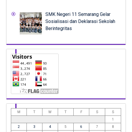
SMK Negeri 11 Semarang Gelar
Sosialisasi dan Deklarasi Sekolah
Berintegritas
M
T
W
T
F
S
S
1
2
3
4
5
6
7
8