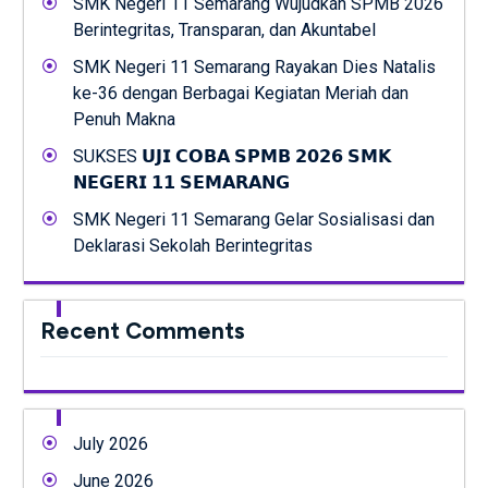
SMK Negeri 11 Semarang Wujudkan SPMB 2026
Berintegritas, Transparan, dan Akuntabel
SMK Negeri 11 Semarang Rayakan Dies Natalis
ke-36 dengan Berbagai Kegiatan Meriah dan
Penuh Makna
SUKSES 𝗨𝗝𝗜 𝗖𝗢𝗕𝗔 𝗦𝗣𝗠𝗕 𝟮𝟬𝟮𝟲 𝗦𝗠𝗞
𝗡𝗘𝗚𝗘𝗥𝗜 𝟭𝟭 𝗦𝗘𝗠𝗔𝗥𝗔𝗡𝗚
SMK Negeri 11 Semarang Gelar Sosialisasi dan
Deklarasi Sekolah Berintegritas
Recent Comments
July 2026
June 2026