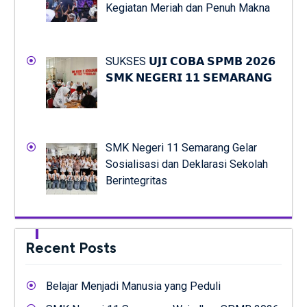
Kegiatan Meriah dan Penuh Makna
SUKSES 𝗨𝗝𝗜 𝗖𝗢𝗕𝗔 𝗦𝗣𝗠𝗕 𝟮𝟬𝟮𝟲
𝗦𝗠𝗞 𝗡𝗘𝗚𝗘𝗥𝗜 𝟭𝟭 𝗦𝗘𝗠𝗔𝗥𝗔𝗡𝗚
SMK Negeri 11 Semarang Gelar
Sosialisasi dan Deklarasi Sekolah
Berintegritas
Recent Posts
Belajar Menjadi Manusia yang Peduli