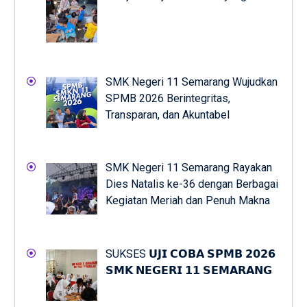
SMK Negeri 11 Semarang Wujudkan
SPMB 2026 Berintegritas,
Transparan, dan Akuntabel
SMK Negeri 11 Semarang Rayakan
Dies Natalis ke-36 dengan Berbagai
Kegiatan Meriah dan Penuh Makna
SUKSES 𝗨𝗝𝗜 𝗖𝗢𝗕𝗔 𝗦𝗣𝗠𝗕 𝟮𝟬𝟮𝟲
𝗦𝗠𝗞 𝗡𝗘𝗚𝗘𝗥𝗜 𝟭𝟭 𝗦𝗘𝗠𝗔𝗥𝗔𝗡𝗚