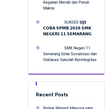
Kegiatan Meriah dan Penuh
Makna
SUKSES 𝗨𝗝𝗜
𝗖𝗢𝗕𝗔 𝗦𝗣𝗠𝗕 𝟮𝟬𝟮𝟲 𝗦𝗠𝗞
𝗡𝗘𝗚𝗘𝗥𝗜 𝟭𝟭 𝗦𝗘𝗠𝗔𝗥𝗔𝗡𝗚
SMK Negeri 11
Semarang Gelar Sosialisasi dan
Deklarasi Sekolah Berintegritas
Recent Posts
Belajar Menjadi Manusia yang