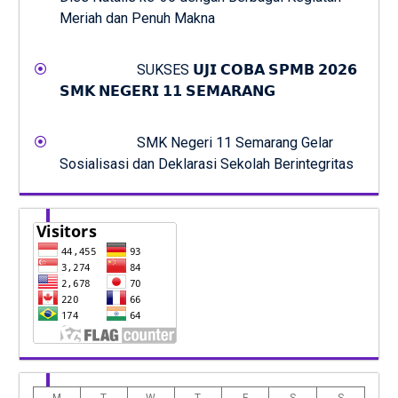
Meriah dan Penuh Makna
SUKSES 𝗨𝗝𝗜 𝗖𝗢𝗕𝗔 𝗦𝗣𝗠𝗕 𝟮𝟬𝟮𝟲
𝗦𝗠𝗞 𝗡𝗘𝗚𝗘𝗥𝗜 𝟭𝟭 𝗦𝗘𝗠𝗔𝗥𝗔𝗡𝗚
SMK Negeri 11 Semarang Gelar
Sosialisasi dan Deklarasi Sekolah Berintegritas