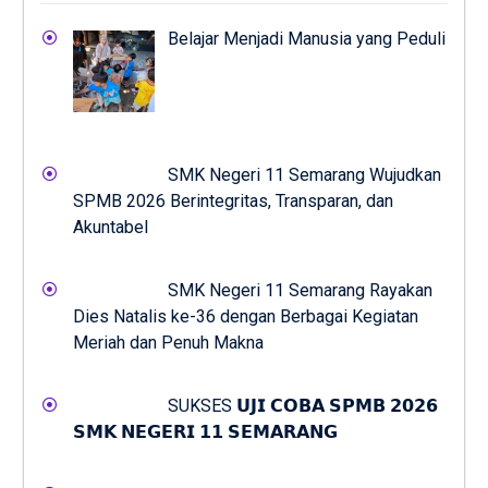
Belajar Menjadi Manusia yang Peduli
SMK Negeri 11 Semarang Wujudkan
SPMB 2026 Berintegritas, Transparan, dan
Akuntabel
SMK Negeri 11 Semarang Rayakan
Dies Natalis ke-36 dengan Berbagai Kegiatan
Meriah dan Penuh Makna
SUKSES 𝗨𝗝𝗜 𝗖𝗢𝗕𝗔 𝗦𝗣𝗠𝗕 𝟮𝟬𝟮𝟲
𝗦𝗠𝗞 𝗡𝗘𝗚𝗘𝗥𝗜 𝟭𝟭 𝗦𝗘𝗠𝗔𝗥𝗔𝗡𝗚