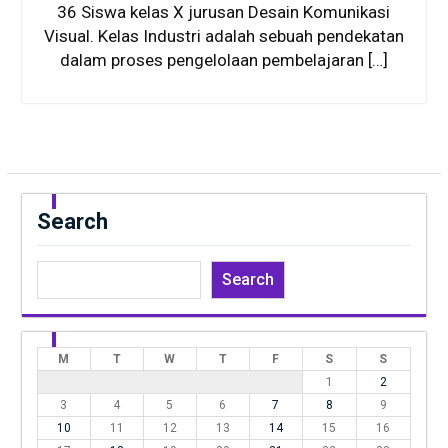
36 Siswa kelas X jurusan Desain Komunikasi
Visual. Kelas Industri adalah sebuah pendekatan
dalam proses pengelolaan pembelajaran […]
Search
Search
M
T
W
T
F
S
S
1
2
3
4
5
6
7
8
9
10
11
12
13
14
15
16