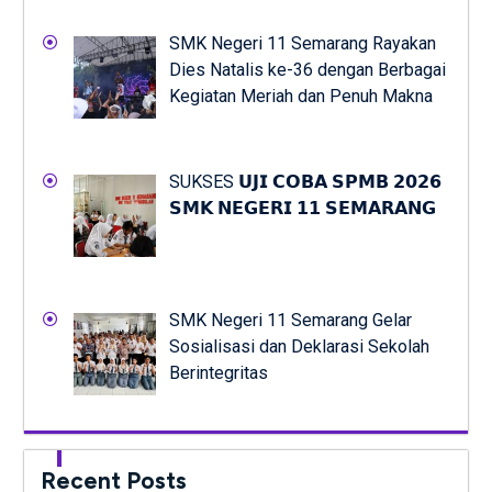
SMK Negeri 11 Semarang Rayakan
Dies Natalis ke-36 dengan Berbagai
Kegiatan Meriah dan Penuh Makna
SUKSES 𝗨𝗝𝗜 𝗖𝗢𝗕𝗔 𝗦𝗣𝗠𝗕 𝟮𝟬𝟮𝟲
𝗦𝗠𝗞 𝗡𝗘𝗚𝗘𝗥𝗜 𝟭𝟭 𝗦𝗘𝗠𝗔𝗥𝗔𝗡𝗚
SMK Negeri 11 Semarang Gelar
Sosialisasi dan Deklarasi Sekolah
Berintegritas
Recent Posts