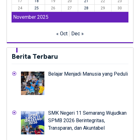
17
18
19
20
21
22
23
24
25
26
27
28
29
30
November 2025
« Oct
Dec »
Berita Terbaru
Belajar Menjadi Manusia yang Peduli
SMK Negeri 11 Semarang Wujudkan
SPMB 2026 Berintegritas,
Transparan, dan Akuntabel