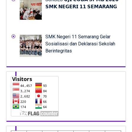
𝗦𝗠𝗞 𝗡𝗘𝗚𝗘𝗥𝗜 𝟭𝟭 𝗦𝗘𝗠𝗔𝗥𝗔𝗡𝗚
SMK Negeri 11 Semarang Gelar
Sosialisasi dan Deklarasi Sekolah
Berintegritas