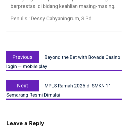
berprestasi di bidang keahlian masing-masing.
Penulis : Dessy Cahyaningrum, S.Pd.
Post
Previous
navigation
Previous
Beyond the Bet with Bovada Casino
post:
login — mobile play
Next
Next
MPLS Ramah 2025 di SMKN 11
post:
Semarang Resmi Dimulai
Leave a Reply