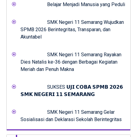
Belajar Menjadi Manusia yang Peduli
SMK Negeri 11 Semarang Wujudkan
SPMB 2026 Berintegritas, Transparan, dan
Akuntabel
SMK Negeri 11 Semarang Rayakan
Dies Natalis ke-36 dengan Berbagai Kegiatan
Meriah dan Penuh Makna
SUKSES 𝗨𝗝𝗜 𝗖𝗢𝗕𝗔 𝗦𝗣𝗠𝗕 𝟮𝟬𝟮𝟲
𝗦𝗠𝗞 𝗡𝗘𝗚𝗘𝗥𝗜 𝟭𝟭 𝗦𝗘𝗠𝗔𝗥𝗔𝗡𝗚
SMK Negeri 11 Semarang Gelar
Sosialisasi dan Deklarasi Sekolah Berintegritas