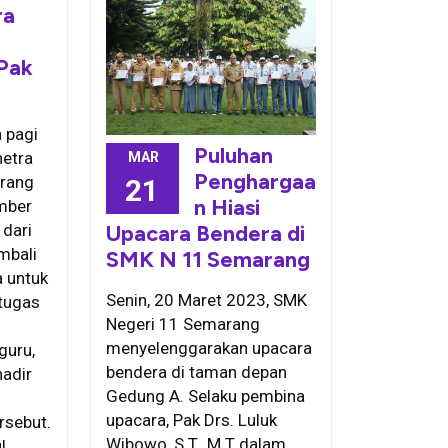
ra
Pak
 pagi
Puluhan
hetra
MAR
Penghargaa
rang
21
n Hiasi
mber
Upacara Bendera di
 dari
mbali
SMK N 11 Semarang
 untuk
Senin, 20 Maret 2023, SMK
tugas
Negeri 11 Semarang
menyelenggarakan upacara
guru,
bendera di taman depan
hadir
Gedung A. Selaku pembina
upacara, Pak Drs. Luluk
rsebut.
Wibowo, S.T., M.T dalam
l