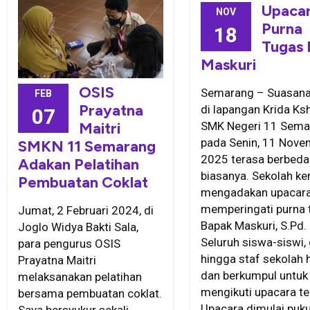
Upaca
NOV
Purna
18
Tugas 
Maskuri
OSIS
Semarang – Suasana
FEB
Prayatna
di lapangan Krida Ks
07
SMK Negeri 11 Sema
Maitri
pada Senin, 11 Nove
SMKN 11 Semarang
2025 terasa berbeda
Adakan Pelatihan
biasanya. Sekolah ke
Pembuatan Coklat
mengadakan upacara
memperingati purna 
Jumat, 2 Februari 2024, di
Bapak Maskuri, S.Pd.
Joglo Widya Bakti Sala,
Seluruh siswa-siswi, 
para pengurus OSIS
hingga staf sekolah 
Prayatna Maitri
dan berkumpul untuk
melaksanakan pelatihan
mengikuti upacara te
bersama pembuatan coklat.
Upacara dimulai puku