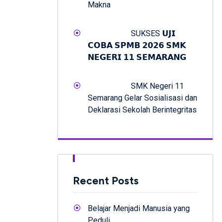
Makna
SUKSES 𝗨𝗝𝗜
𝗖𝗢𝗕𝗔 𝗦𝗣𝗠𝗕 𝟮𝟬𝟮𝟲 𝗦𝗠𝗞
𝗡𝗘𝗚𝗘𝗥𝗜 𝟭𝟭 𝗦𝗘𝗠𝗔𝗥𝗔𝗡𝗚
SMK Negeri 11
Semarang Gelar Sosialisasi dan
Deklarasi Sekolah Berintegritas
Recent Posts
Belajar Menjadi Manusia yang
Peduli