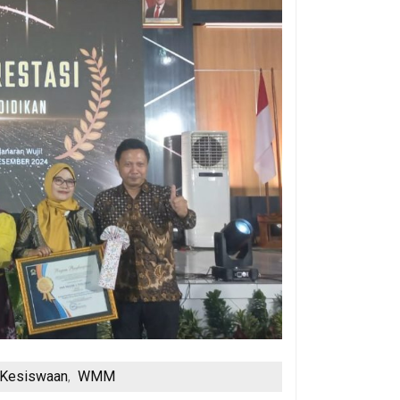
Kesiswaan
WMM
,