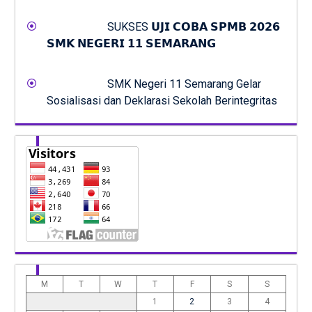
SUKSES 𝗨𝗝𝗜 𝗖𝗢𝗕𝗔 𝗦𝗣𝗠𝗕 𝟮𝟬𝟮𝟲
𝗦𝗠𝗞 𝗡𝗘𝗚𝗘𝗥𝗜 𝟭𝟭 𝗦𝗘𝗠𝗔𝗥𝗔𝗡𝗚
SMK Negeri 11 Semarang Gelar
Sosialisasi dan Deklarasi Sekolah Berintegritas
M
T
W
T
F
S
S
1
2
3
4