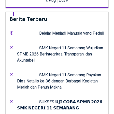
« Aug
Oct »
Berita Terbaru
Belajar Menjadi Manusia yang Peduli
SMK Negeri 11 Semarang Wujudkan
SPMB 2026 Berintegritas, Transparan, dan
Akuntabel
SMK Negeri 11 Semarang Rayakan
Dies Natalis ke-36 dengan Berbagai Kegiatan
Meriah dan Penuh Makna
SUKSES 𝗨𝗝𝗜 𝗖𝗢𝗕𝗔 𝗦𝗣𝗠𝗕 𝟮𝟬𝟮𝟲
𝗦𝗠𝗞 𝗡𝗘𝗚𝗘𝗥𝗜 𝟭𝟭 𝗦𝗘𝗠𝗔𝗥𝗔𝗡𝗚