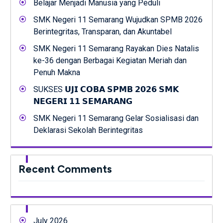
Belajar Menjadi Manusia yang Peduli
SMK Negeri 11 Semarang Wujudkan SPMB 2026
Berintegritas, Transparan, dan Akuntabel
SMK Negeri 11 Semarang Rayakan Dies Natalis
ke-36 dengan Berbagai Kegiatan Meriah dan
Penuh Makna
SUKSES 𝗨𝗝𝗜 𝗖𝗢𝗕𝗔 𝗦𝗣𝗠𝗕 𝟮𝟬𝟮𝟲 𝗦𝗠𝗞
𝗡𝗘𝗚𝗘𝗥𝗜 𝟭𝟭 𝗦𝗘𝗠𝗔𝗥𝗔𝗡𝗚
SMK Negeri 11 Semarang Gelar Sosialisasi dan
Deklarasi Sekolah Berintegritas
Recent Comments
July 2026