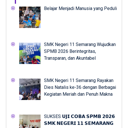
Belajar Menjadi Manusia yang Peduli
SMK Negeri 11 Semarang Wujudkan
SPMB 2026 Berintegritas,
Transparan, dan Akuntabel
SMK Negeri 11 Semarang Rayakan
Dies Natalis ke-36 dengan Berbagai
Kegiatan Meriah dan Penuh Makna
SUKSES 𝗨𝗝𝗜 𝗖𝗢𝗕𝗔 𝗦𝗣𝗠𝗕 𝟮𝟬𝟮𝟲
𝗦𝗠𝗞 𝗡𝗘𝗚𝗘𝗥𝗜 𝟭𝟭 𝗦𝗘𝗠𝗔𝗥𝗔𝗡𝗚