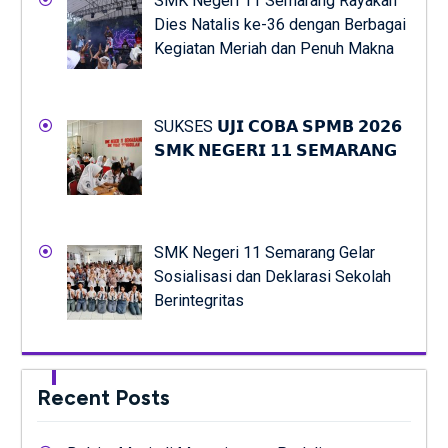
SMK Negeri 11 Semarang Rayakan
Dies Natalis ke-36 dengan Berbagai
Kegiatan Meriah dan Penuh Makna
SUKSES 𝗨𝗝𝗜 𝗖𝗢𝗕𝗔 𝗦𝗣𝗠𝗕 𝟮𝟬𝟮𝟲
𝗦𝗠𝗞 𝗡𝗘𝗚𝗘𝗥𝗜 𝟭𝟭 𝗦𝗘𝗠𝗔𝗥𝗔𝗡𝗚
SMK Negeri 11 Semarang Gelar
Sosialisasi dan Deklarasi Sekolah
Berintegritas
Recent Posts