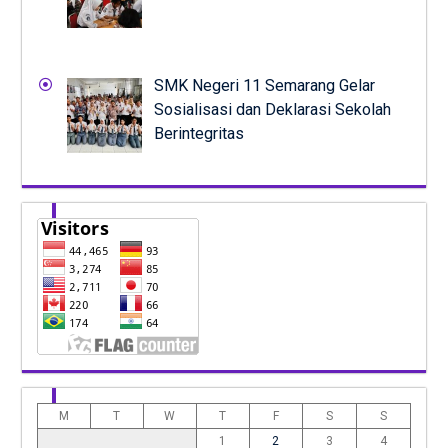
SMK Negeri 11 Semarang Gelar
Sosialisasi dan Deklarasi Sekolah
Berintegritas
M
T
W
T
F
S
S
1
2
3
4