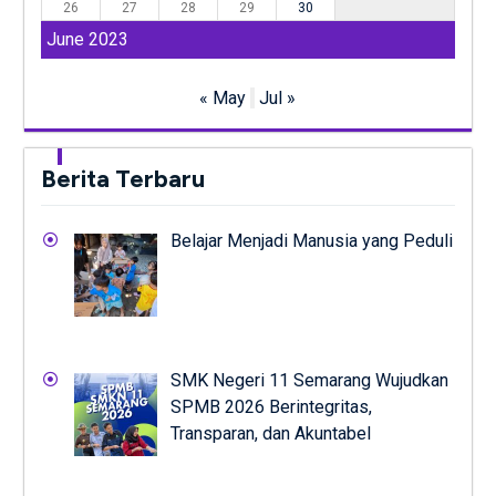
26
27
28
29
30
June 2023
« May
Jul »
Berita Terbaru
Belajar Menjadi Manusia yang Peduli
SMK Negeri 11 Semarang Wujudkan
SPMB 2026 Berintegritas,
Transparan, dan Akuntabel