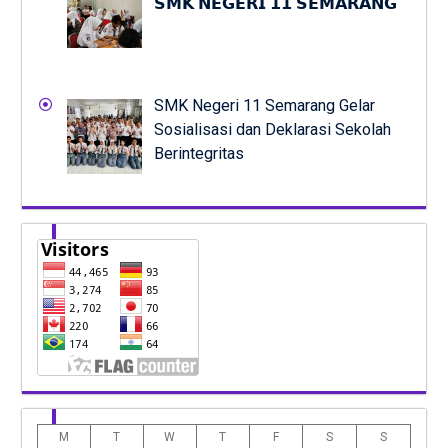
𝗦𝗠𝗞 𝗡𝗘𝗚𝗘𝗥𝗜 𝟭𝟭 𝗦𝗘𝗠𝗔𝗥𝗔𝗡𝗚
SMK Negeri 11 Semarang Gelar
Sosialisasi dan Deklarasi Sekolah
Berintegritas
M
T
W
T
F
S
S