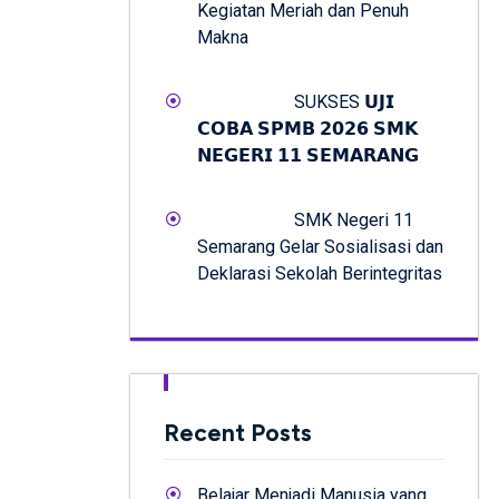
Kegiatan Meriah dan Penuh
Makna
SUKSES 𝗨𝗝𝗜
𝗖𝗢𝗕𝗔 𝗦𝗣𝗠𝗕 𝟮𝟬𝟮𝟲 𝗦𝗠𝗞
𝗡𝗘𝗚𝗘𝗥𝗜 𝟭𝟭 𝗦𝗘𝗠𝗔𝗥𝗔𝗡𝗚
SMK Negeri 11
Semarang Gelar Sosialisasi dan
Deklarasi Sekolah Berintegritas
Recent Posts
Belajar Menjadi Manusia yang