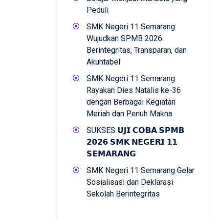
Peduli
SMK Negeri 11 Semarang
Wujudkan SPMB 2026
Berintegritas, Transparan, dan
Akuntabel
SMK Negeri 11 Semarang
Rayakan Dies Natalis ke-36
dengan Berbagai Kegiatan
Meriah dan Penuh Makna
SUKSES 𝗨𝗝𝗜 𝗖𝗢𝗕𝗔 𝗦𝗣𝗠𝗕
𝟮𝟬𝟮𝟲 𝗦𝗠𝗞 𝗡𝗘𝗚𝗘𝗥𝗜 𝟭𝟭
𝗦𝗘𝗠𝗔𝗥𝗔𝗡𝗚
SMK Negeri 11 Semarang Gelar
Sosialisasi dan Deklarasi
Sekolah Berintegritas