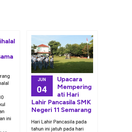
ihalal
sama
rang
Upacara
JUN
alal
Mempering
04
ati Hari
30
Lahir Pancasila SMK
kul
Negeri 11 Semarang
an
an ini
Hari Lahir Pancasila pada
tahun ini jatuh pada hari