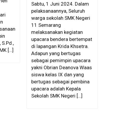
men
Sabtu, 1 Juni 2024. Dalam
pelaksanaannya, Seluruh
ari
warga sekolah SMK Negeri
an
11 Semarang
ksanaan
melaksanakan kegiatan
pin
upacara bendera bertempat
 S.Pd.,
di lapangan Krida Khsetra.
SMK […]
Adapun yang bertugas
sebagai pemimpin upacara
yakni Obrian Deanova Waas
siswa kelas IX dan yang
bertugas sebagai pembina
upacara adalah Kepala
Sekolah SMK Negeri […]