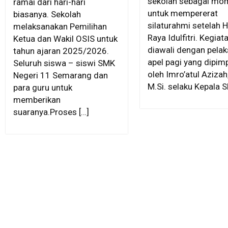
sekolah sebagai mo
ramai dari hari-hari
untuk mempererat
biasanya. Sekolah
silaturahmi setelah H
melaksanakan Pemilihan
Raya Idulfitri. Kegiat
Ketua dan Wakil OSIS untuk
diawali dengan pela
tahun ajaran 2025/2026.
apel pagi yang dipim
Seluruh siswa – siswi SMK
oleh Imro’atul Azizah,
Negeri 11 Semarang dan
M.Si. selaku Kepala 
para guru untuk
memberikan
suaranya.Proses […]