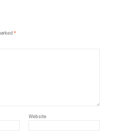
 marked
*
Website