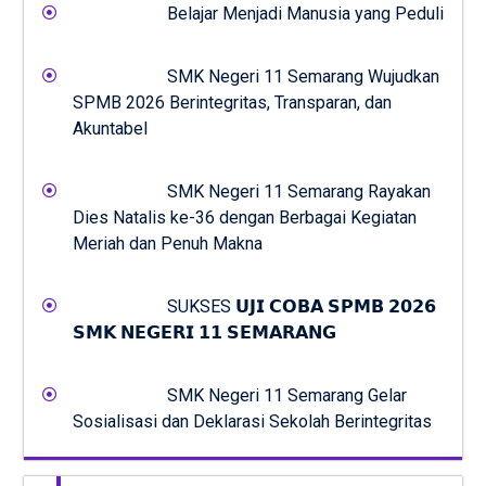
Belajar Menjadi Manusia yang Peduli
SMK Negeri 11 Semarang Wujudkan
SPMB 2026 Berintegritas, Transparan, dan
Akuntabel
SMK Negeri 11 Semarang Rayakan
Dies Natalis ke-36 dengan Berbagai Kegiatan
Meriah dan Penuh Makna
SUKSES 𝗨𝗝𝗜 𝗖𝗢𝗕𝗔 𝗦𝗣𝗠𝗕 𝟮𝟬𝟮𝟲
𝗦𝗠𝗞 𝗡𝗘𝗚𝗘𝗥𝗜 𝟭𝟭 𝗦𝗘𝗠𝗔𝗥𝗔𝗡𝗚
SMK Negeri 11 Semarang Gelar
Sosialisasi dan Deklarasi Sekolah Berintegritas