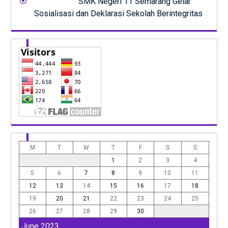
SMK Negeri 11 Semarang Gelar
Sosialisasi dan Deklarasi Sekolah Berintegritas
M
T
W
T
F
S
S
1
2
3
4
5
6
7
8
9
10
11
12
13
14
15
16
17
18
19
20
21
22
23
24
25
26
27
28
29
30
June 2023