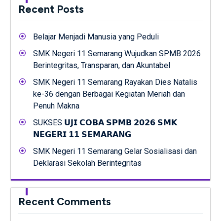
Recent Posts
Belajar Menjadi Manusia yang Peduli
SMK Negeri 11 Semarang Wujudkan SPMB 2026
Berintegritas, Transparan, dan Akuntabel
SMK Negeri 11 Semarang Rayakan Dies Natalis
ke-36 dengan Berbagai Kegiatan Meriah dan
Penuh Makna
SUKSES 𝗨𝗝𝗜 𝗖𝗢𝗕𝗔 𝗦𝗣𝗠𝗕 𝟮𝟬𝟮𝟲 𝗦𝗠𝗞
𝗡𝗘𝗚𝗘𝗥𝗜 𝟭𝟭 𝗦𝗘𝗠𝗔𝗥𝗔𝗡𝗚
SMK Negeri 11 Semarang Gelar Sosialisasi dan
Deklarasi Sekolah Berintegritas
Recent Comments