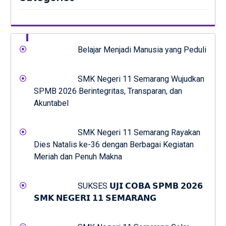
Belajar Menjadi Manusia yang Peduli
SMK Negeri 11 Semarang Wujudkan
SPMB 2026 Berintegritas, Transparan, dan
Akuntabel
SMK Negeri 11 Semarang Rayakan
Dies Natalis ke-36 dengan Berbagai Kegiatan
Meriah dan Penuh Makna
SUKSES 𝗨𝗝𝗜 𝗖𝗢𝗕𝗔 𝗦𝗣𝗠𝗕 𝟮𝟬𝟮𝟲
𝗦𝗠𝗞 𝗡𝗘𝗚𝗘𝗥𝗜 𝟭𝟭 𝗦𝗘𝗠𝗔𝗥𝗔𝗡𝗚