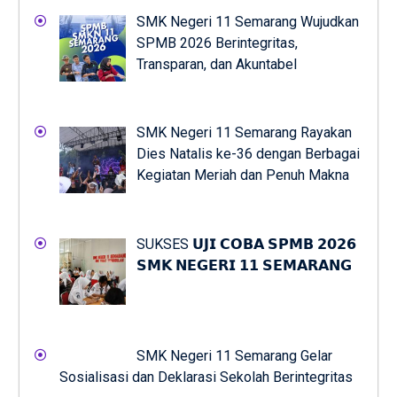
SMK Negeri 11 Semarang Wujudkan
SPMB 2026 Berintegritas,
Transparan, dan Akuntabel
SMK Negeri 11 Semarang Rayakan
Dies Natalis ke-36 dengan Berbagai
Kegiatan Meriah dan Penuh Makna
SUKSES 𝗨𝗝𝗜 𝗖𝗢𝗕𝗔 𝗦𝗣𝗠𝗕 𝟮𝟬𝟮𝟲
𝗦𝗠𝗞 𝗡𝗘𝗚𝗘𝗥𝗜 𝟭𝟭 𝗦𝗘𝗠𝗔𝗥𝗔𝗡𝗚
SMK Negeri 11 Semarang Gelar
Sosialisasi dan Deklarasi Sekolah Berintegritas