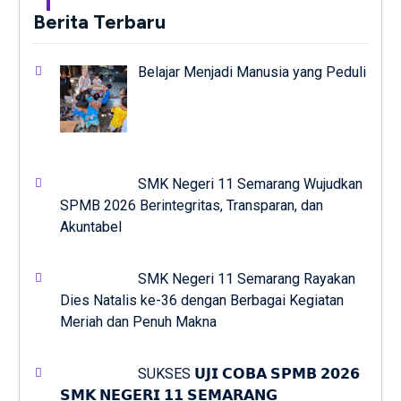
Berita Terbaru
Belajar Menjadi Manusia yang Peduli
SMK Negeri 11 Semarang Wujudkan
SPMB 2026 Berintegritas, Transparan, dan
Akuntabel
SMK Negeri 11 Semarang Rayakan
Dies Natalis ke-36 dengan Berbagai Kegiatan
Meriah dan Penuh Makna
SUKSES 𝗨𝗝𝗜 𝗖𝗢𝗕𝗔 𝗦𝗣𝗠𝗕 𝟮𝟬𝟮𝟲
𝗦𝗠𝗞 𝗡𝗘𝗚𝗘𝗥𝗜 𝟭𝟭 𝗦𝗘𝗠𝗔𝗥𝗔𝗡𝗚