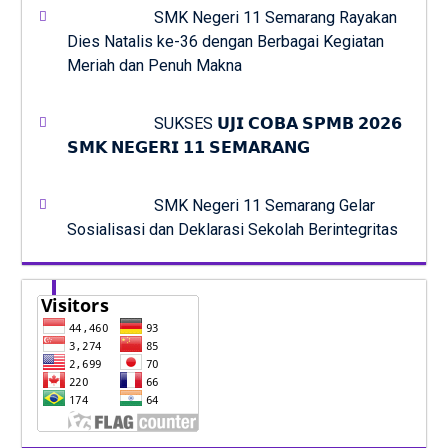
SMK Negeri 11 Semarang Rayakan
Dies Natalis ke-36 dengan Berbagai Kegiatan
Meriah dan Penuh Makna
SUKSES 𝗨𝗝𝗜 𝗖𝗢𝗕𝗔 𝗦𝗣𝗠𝗕 𝟮𝟬𝟮𝟲
𝗦𝗠𝗞 𝗡𝗘𝗚𝗘𝗥𝗜 𝟭𝟭 𝗦𝗘𝗠𝗔𝗥𝗔𝗡𝗚
SMK Negeri 11 Semarang Gelar
Sosialisasi dan Deklarasi Sekolah Berintegritas