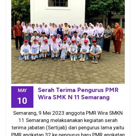
Serah Terima Pengurus PMR
MAY
Wira SMK N 11 Semarang
10
Semarang, 9 Mei 2023 anggota PMR Wira SMKN
11 Semarang melaksanakan kegiatan serah
terima jabatan (Sertijab) dari pengurus lama yaitu
PMR angkatan 32 ke pengurus baru PMR angkatan