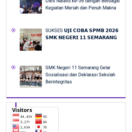
Dies Natalis ke-36 dengan Berbagai
Kegiatan Meriah dan Penuh Makna
SUKSES 𝗨𝗝𝗜 𝗖𝗢𝗕𝗔 𝗦𝗣𝗠𝗕 𝟮𝟬𝟮𝟲
𝗦𝗠𝗞 𝗡𝗘𝗚𝗘𝗥𝗜 𝟭𝟭 𝗦𝗘𝗠𝗔𝗥𝗔𝗡𝗚
SMK Negeri 11 Semarang Gelar
Sosialisasi dan Deklarasi Sekolah
Berintegritas