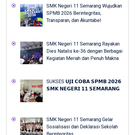
SMK Negeri 11 Semarang Wujudkan
SPMB 2026 Berintegritas,
Transparan, dan Akuntabel
SMK Negeri 11 Semarang Rayakan
Dies Natalis ke-36 dengan Berbagai
Kegiatan Meriah dan Penuh Makna
SUKSES 𝗨𝗝𝗜 𝗖𝗢𝗕𝗔 𝗦𝗣𝗠𝗕 𝟮𝟬𝟮𝟲
𝗦𝗠𝗞 𝗡𝗘𝗚𝗘𝗥𝗜 𝟭𝟭 𝗦𝗘𝗠𝗔𝗥𝗔𝗡𝗚
SMK Negeri 11 Semarang Gelar
Sosialisasi dan Deklarasi Sekolah
Berintegritas