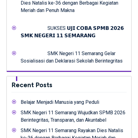
Dies Natalis ke-36 dengan Berbagai Kegiatan
Meriah dan Penuh Makna
SUKSES 𝗨𝗝𝗜 𝗖𝗢𝗕𝗔 𝗦𝗣𝗠𝗕 𝟮𝟬𝟮𝟲
𝗦𝗠𝗞 𝗡𝗘𝗚𝗘𝗥𝗜 𝟭𝟭 𝗦𝗘𝗠𝗔𝗥𝗔𝗡𝗚
SMK Negeri 11 Semarang Gelar
Sosialisasi dan Deklarasi Sekolah Berintegritas
Recent Posts
Belajar Menjadi Manusia yang Peduli
SMK Negeri 11 Semarang Wujudkan SPMB 2026
Berintegritas, Transparan, dan Akuntabel
SMK Negeri 11 Semarang Rayakan Dies Natalis
ke-36 dengan Berbagai Kegiatan Meriah dan