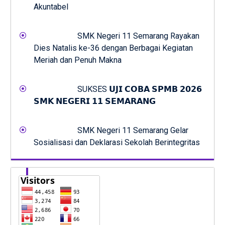
Akuntabel
SMK Negeri 11 Semarang Rayakan
Dies Natalis ke-36 dengan Berbagai Kegiatan
Meriah dan Penuh Makna
SUKSES 𝗨𝗝𝗜 𝗖𝗢𝗕𝗔 𝗦𝗣𝗠𝗕 𝟮𝟬𝟮𝟲
𝗦𝗠𝗞 𝗡𝗘𝗚𝗘𝗥𝗜 𝟭𝟭 𝗦𝗘𝗠𝗔𝗥𝗔𝗡𝗚
SMK Negeri 11 Semarang Gelar
Sosialisasi dan Deklarasi Sekolah Berintegritas