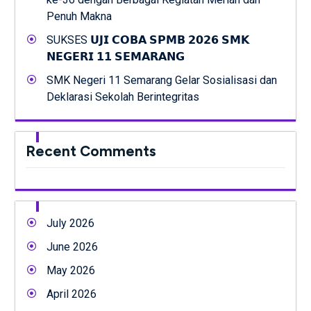
Penuh Makna
SUKSES 𝗨𝗝𝗜 𝗖𝗢𝗕𝗔 𝗦𝗣𝗠𝗕 𝟮𝟬𝟮𝟲 𝗦𝗠𝗞
𝗡𝗘𝗚𝗘𝗥𝗜 𝟭𝟭 𝗦𝗘𝗠𝗔𝗥𝗔𝗡𝗚
SMK Negeri 11 Semarang Gelar Sosialisasi dan
Deklarasi Sekolah Berintegritas
Recent Comments
July 2026
June 2026
May 2026
April 2026