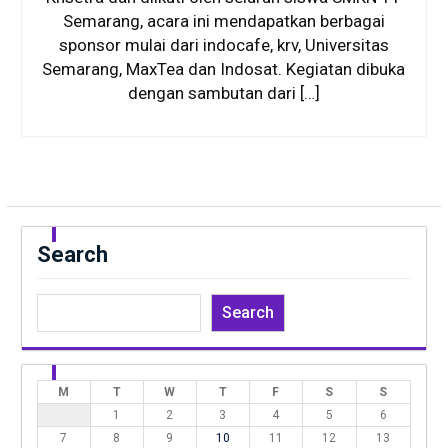
Semarang, acara ini mendapatkan berbagai
sponsor mulai dari indocafe, krv, Universitas
Semarang, MaxTea dan Indosat. Kegiatan dibuka
dengan sambutan dari […]
Search
Search
M
T
W
T
F
S
S
1
2
3
4
5
6
7
8
9
10
11
12
13