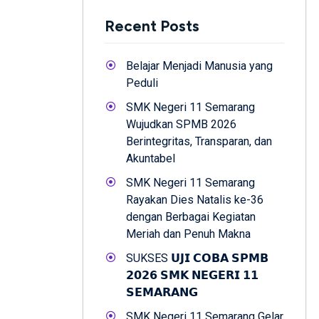
Recent Posts
Belajar Menjadi Manusia yang
Peduli
SMK Negeri 11 Semarang
Wujudkan SPMB 2026
Berintegritas, Transparan, dan
Akuntabel
SMK Negeri 11 Semarang
Rayakan Dies Natalis ke-36
dengan Berbagai Kegiatan
Meriah dan Penuh Makna
SUKSES 𝗨𝗝𝗜 𝗖𝗢𝗕𝗔 𝗦𝗣𝗠𝗕
𝟮𝟬𝟮𝟲 𝗦𝗠𝗞 𝗡𝗘𝗚𝗘𝗥𝗜 𝟭𝟭
𝗦𝗘𝗠𝗔𝗥𝗔𝗡𝗚
SMK Negeri 11 Semarang Gelar