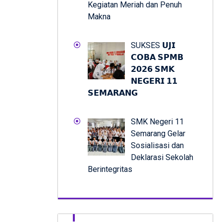
Kegiatan Meriah dan Penuh
Makna
SUKSES 𝗨𝗝𝗜
𝗖𝗢𝗕𝗔 𝗦𝗣𝗠𝗕
𝟮𝟬𝟮𝟲 𝗦𝗠𝗞
𝗡𝗘𝗚𝗘𝗥𝗜 𝟭𝟭
𝗦𝗘𝗠𝗔𝗥𝗔𝗡𝗚
SMK Negeri 11
Semarang Gelar
Sosialisasi dan
Deklarasi Sekolah
Berintegritas