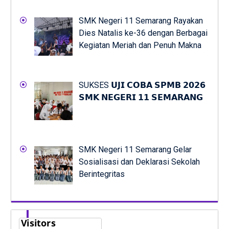
SMK Negeri 11 Semarang Rayakan
Dies Natalis ke-36 dengan Berbagai
Kegiatan Meriah dan Penuh Makna
SUKSES 𝗨𝗝𝗜 𝗖𝗢𝗕𝗔 𝗦𝗣𝗠𝗕 𝟮𝟬𝟮𝟲
𝗦𝗠𝗞 𝗡𝗘𝗚𝗘𝗥𝗜 𝟭𝟭 𝗦𝗘𝗠𝗔𝗥𝗔𝗡𝗚
SMK Negeri 11 Semarang Gelar
Sosialisasi dan Deklarasi Sekolah
Berintegritas