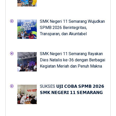
SMK Negeri 11 Semarang Wujudkan
SPMB 2026 Berintegritas,
Transparan, dan Akuntabel
SMK Negeri 11 Semarang Rayakan
Dies Natalis ke-36 dengan Berbagai
Kegiatan Meriah dan Penuh Makna
SUKSES 𝗨𝗝𝗜 𝗖𝗢𝗕𝗔 𝗦𝗣𝗠𝗕 𝟮𝟬𝟮𝟲
𝗦𝗠𝗞 𝗡𝗘𝗚𝗘𝗥𝗜 𝟭𝟭 𝗦𝗘𝗠𝗔𝗥𝗔𝗡𝗚