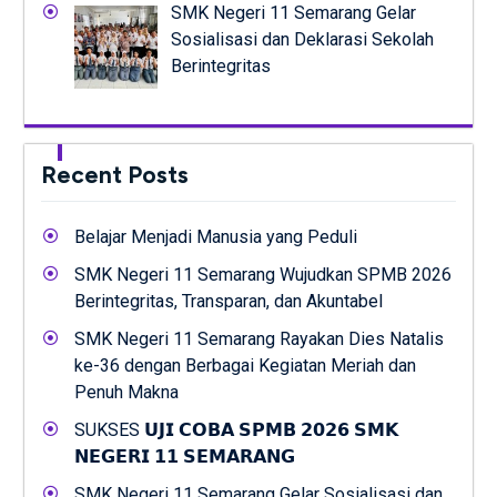
SMK Negeri 11 Semarang Gelar
Sosialisasi dan Deklarasi Sekolah
Berintegritas
Recent Posts
Belajar Menjadi Manusia yang Peduli
SMK Negeri 11 Semarang Wujudkan SPMB 2026
Berintegritas, Transparan, dan Akuntabel
SMK Negeri 11 Semarang Rayakan Dies Natalis
ke-36 dengan Berbagai Kegiatan Meriah dan
Penuh Makna
SUKSES 𝗨𝗝𝗜 𝗖𝗢𝗕𝗔 𝗦𝗣𝗠𝗕 𝟮𝟬𝟮𝟲 𝗦𝗠𝗞
𝗡𝗘𝗚𝗘𝗥𝗜 𝟭𝟭 𝗦𝗘𝗠𝗔𝗥𝗔𝗡𝗚
SMK Negeri 11 Semarang Gelar Sosialisasi dan