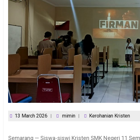
13 March 2026
mimin
Kerohanian Kristen
Semarang — Siswa-siswi Kristen SMK Negeri 11 Sem