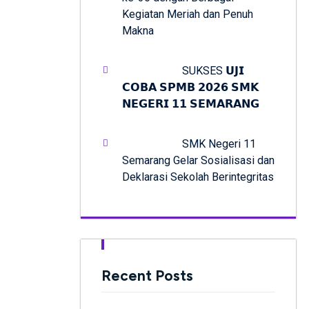
Kegiatan Meriah dan Penuh
Makna
SUKSES 𝗨𝗝𝗜
𝗖𝗢𝗕𝗔 𝗦𝗣𝗠𝗕 𝟮𝟬𝟮𝟲 𝗦𝗠𝗞
𝗡𝗘𝗚𝗘𝗥𝗜 𝟭𝟭 𝗦𝗘𝗠𝗔𝗥𝗔𝗡𝗚
SMK Negeri 11
Semarang Gelar Sosialisasi dan
Deklarasi Sekolah Berintegritas
Recent Posts