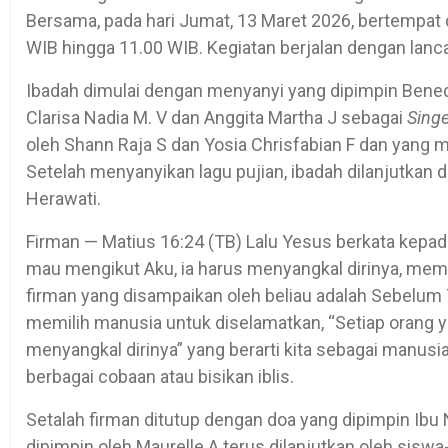
Bersama, pada hari Jumat, 13 Maret 2026, bertempat 
WIB hingga 11.00 WIB. Kegiatan berjalan dengan lanca
Ibadah dimulai dengan menyanyi yang dipimpin Bene
Clarisa Nadia M. V dan Anggita Martha J sebagai
Singe
oleh Shann Raja S dan Yosia Chrisfabian F dan yang m
Setelah menyanyikan lagu pujian, ibadah dilanjutkan d
Herawati.
Firman — Matius 16:24 (TB) Lalu Yesus berkata kepad
mau mengikut Aku, ia harus menyangkal dirinya, memik
firman yang disampaikan oleh beliau adalah Sebelum
memilih manusia untuk diselamatkan, “Setiap orang y
menyangkal dirinya” yang berarti kita sebagai manusia
berbagai cobaan atau bisikan iblis.
Setalah firman ditutup dengan doa yang dipimpin Ibu 
dipimpin oleh Maurelle A terus dilanjutkan oleh siswa