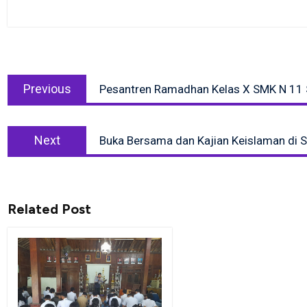
Post
Previous
navigation
Previous
Pesantren Ramadhan Kelas X SMK N 11
post:
Next
Next
Buka Bersama dan Kajian Keislaman di
post:
Related Post