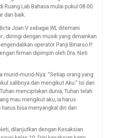
di Ruang Lab Bahasa mulai pukul 08.00
r dan baik.
dicta Joan V sebagai
WL
ditemani
r
, diiringi dengan musik yang dimainkan
engendalikan operator Panji Binarso P.
engan firman dipimpin oleh Dra. Neti
a murid-murid-Nya: “Setiap orang yang
ul salibnya dan mengikut Aku.” Isi dari
 Tuhan menciptakan dunia, Tuhan telah
ang mau mengikut aku, ia harus
 harus bisa menyangkal diri dari
Neti, dilanjutkan dengan Kesaksian
-siswi kelas 10. Dari kesaksian kami