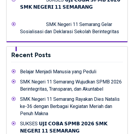
𝗦𝗠𝗞 𝗡𝗘𝗚𝗘𝗥𝗜 𝟭𝟭 𝗦𝗘𝗠𝗔𝗥𝗔𝗡𝗚
SMK Negeri 11 Semarang Gelar
Sosialisasi dan Deklarasi Sekolah Berintegritas
Recent Posts
Belajar Menjadi Manusia yang Peduli
SMK Negeri 11 Semarang Wujudkan SPMB 2026
Berintegritas, Transparan, dan Akuntabel
SMK Negeri 11 Semarang Rayakan Dies Natalis
ke-36 dengan Berbagai Kegiatan Meriah dan
Penuh Makna
SUKSES 𝗨𝗝𝗜 𝗖𝗢𝗕𝗔 𝗦𝗣𝗠𝗕 𝟮𝟬𝟮𝟲 𝗦𝗠𝗞
𝗡𝗘𝗚𝗘𝗥𝗜 𝟭𝟭 𝗦𝗘𝗠𝗔𝗥𝗔𝗡𝗚