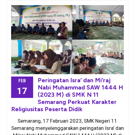
Peringatan Isra’ dan Mi’raj
FEB
Nabi Muhammad SAW 1444 H
17
(2023 M) di SMK N 11
Semarang Perkuat Karakter
Religiusitas Peserta Didik
Semarang, 17 Februari 2023, SMK Negeri 11
Semarang menyelenggarakan peringatan Isra’ dan