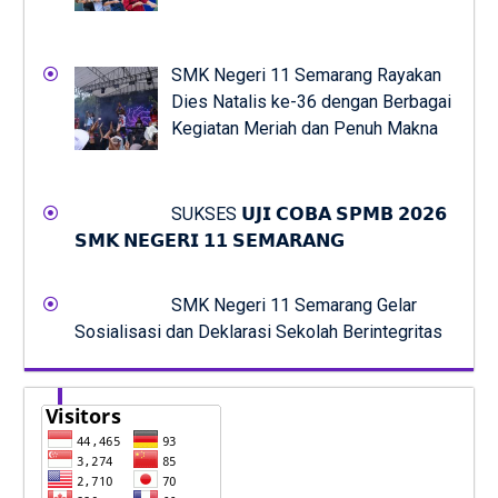
SMK Negeri 11 Semarang Rayakan
Dies Natalis ke-36 dengan Berbagai
Kegiatan Meriah dan Penuh Makna
SUKSES 𝗨𝗝𝗜 𝗖𝗢𝗕𝗔 𝗦𝗣𝗠𝗕 𝟮𝟬𝟮𝟲
𝗦𝗠𝗞 𝗡𝗘𝗚𝗘𝗥𝗜 𝟭𝟭 𝗦𝗘𝗠𝗔𝗥𝗔𝗡𝗚
SMK Negeri 11 Semarang Gelar
Sosialisasi dan Deklarasi Sekolah Berintegritas