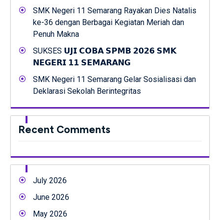
SMK Negeri 11 Semarang Rayakan Dies Natalis
ke-36 dengan Berbagai Kegiatan Meriah dan
Penuh Makna
SUKSES 𝗨𝗝𝗜 𝗖𝗢𝗕𝗔 𝗦𝗣𝗠𝗕 𝟮𝟬𝟮𝟲 𝗦𝗠𝗞
𝗡𝗘𝗚𝗘𝗥𝗜 𝟭𝟭 𝗦𝗘𝗠𝗔𝗥𝗔𝗡𝗚
SMK Negeri 11 Semarang Gelar Sosialisasi dan
Deklarasi Sekolah Berintegritas
Recent Comments
July 2026
June 2026
May 2026