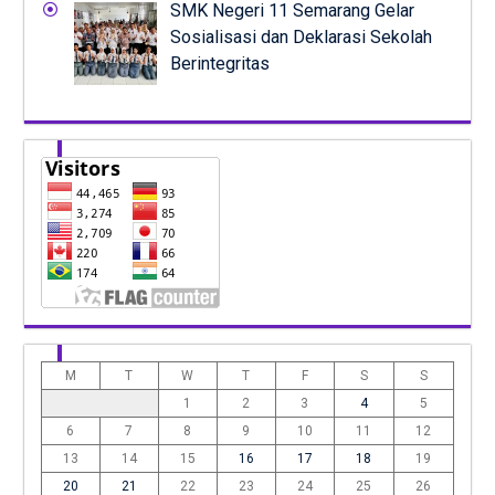
SMK Negeri 11 Semarang Gelar
Sosialisasi dan Deklarasi Sekolah
Berintegritas
M
T
W
T
F
S
S
1
2
3
4
5
6
7
8
9
10
11
12
13
14
15
16
17
18
19
20
21
22
23
24
25
26