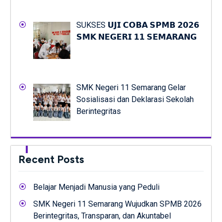
SUKSES 𝗨𝗝𝗜 𝗖𝗢𝗕𝗔 𝗦𝗣𝗠𝗕 𝟮𝟬𝟮𝟲
𝗦𝗠𝗞 𝗡𝗘𝗚𝗘𝗥𝗜 𝟭𝟭 𝗦𝗘𝗠𝗔𝗥𝗔𝗡𝗚
SMK Negeri 11 Semarang Gelar
Sosialisasi dan Deklarasi Sekolah
Berintegritas
Recent Posts
Belajar Menjadi Manusia yang Peduli
SMK Negeri 11 Semarang Wujudkan SPMB 2026
Berintegritas, Transparan, dan Akuntabel