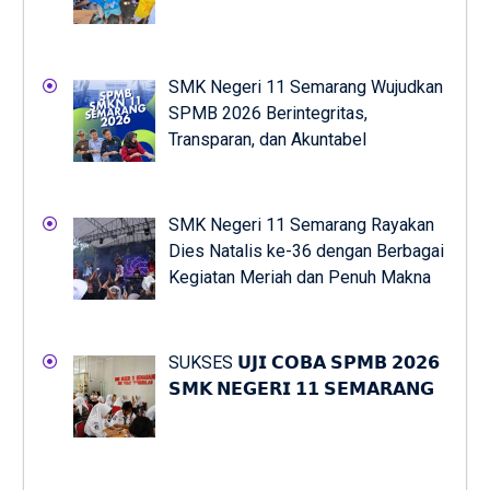
SMK Negeri 11 Semarang Wujudkan
SPMB 2026 Berintegritas,
Transparan, dan Akuntabel
SMK Negeri 11 Semarang Rayakan
Dies Natalis ke-36 dengan Berbagai
Kegiatan Meriah dan Penuh Makna
SUKSES 𝗨𝗝𝗜 𝗖𝗢𝗕𝗔 𝗦𝗣𝗠𝗕 𝟮𝟬𝟮𝟲
𝗦𝗠𝗞 𝗡𝗘𝗚𝗘𝗥𝗜 𝟭𝟭 𝗦𝗘𝗠𝗔𝗥𝗔𝗡𝗚