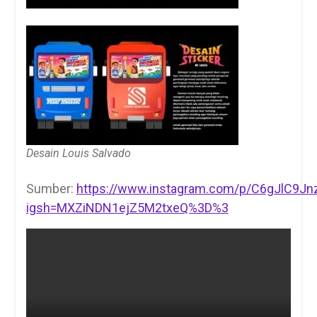
Desain Louis Salvado
Sumber:
https://www.instagram.com/p/C6gJlC9Jn
igsh=MXZiNDN1ejZ5M2txeQ%3D%3