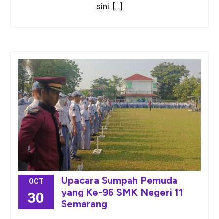
sini. […]
Upacara Sumpah Pemuda
OCT
yang Ke-96 SMK Negeri 11
30
Semarang