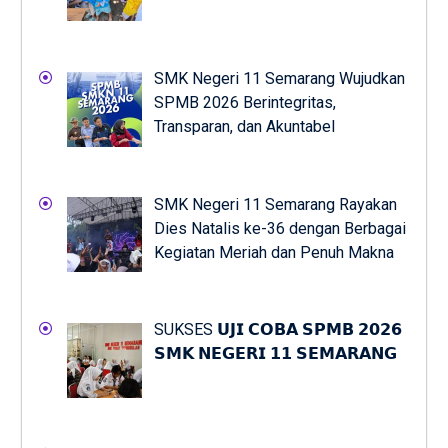
SMK Negeri 11 Semarang Wujudkan
SPMB 2026 Berintegritas,
Transparan, dan Akuntabel
SMK Negeri 11 Semarang Rayakan
Dies Natalis ke-36 dengan Berbagai
Kegiatan Meriah dan Penuh Makna
SUKSES 𝗨𝗝𝗜 𝗖𝗢𝗕𝗔 𝗦𝗣𝗠𝗕 𝟮𝟬𝟮𝟲
𝗦𝗠𝗞 𝗡𝗘𝗚𝗘𝗥𝗜 𝟭𝟭 𝗦𝗘𝗠𝗔𝗥𝗔𝗡𝗚