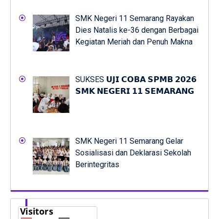
SMK Negeri 11 Semarang Rayakan
Dies Natalis ke-36 dengan Berbagai
Kegiatan Meriah dan Penuh Makna
SUKSES 𝗨𝗝𝗜 𝗖𝗢𝗕𝗔 𝗦𝗣𝗠𝗕 𝟮𝟬𝟮𝟲
𝗦𝗠𝗞 𝗡𝗘𝗚𝗘𝗥𝗜 𝟭𝟭 𝗦𝗘𝗠𝗔𝗥𝗔𝗡𝗚
SMK Negeri 11 Semarang Gelar
Sosialisasi dan Deklarasi Sekolah
Berintegritas