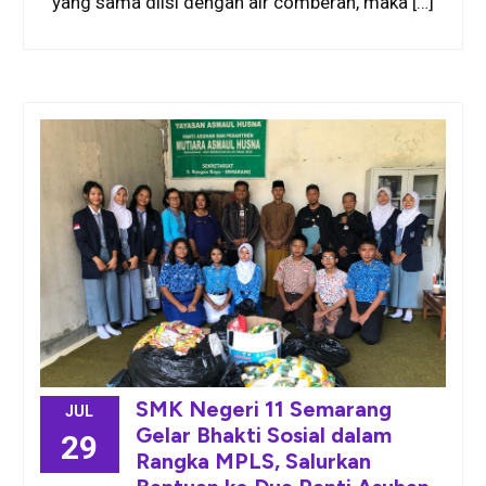
yang sama diisi dengan air comberan, maka […]
SMK Negeri 11 Semarang
JUL
Gelar Bhakti Sosial dalam
29
Rangka MPLS, Salurkan