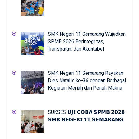
SMK Negeri 11 Semarang Wujudkan
SPMB 2026 Berintegritas,
Transparan, dan Akuntabel
SMK Negeri 11 Semarang Rayakan
Dies Natalis ke-36 dengan Berbagai
Kegiatan Meriah dan Penuh Makna
SUKSES 𝗨𝗝𝗜 𝗖𝗢𝗕𝗔 𝗦𝗣𝗠𝗕 𝟮𝟬𝟮𝟲
𝗦𝗠𝗞 𝗡𝗘𝗚𝗘𝗥𝗜 𝟭𝟭 𝗦𝗘𝗠𝗔𝗥𝗔𝗡𝗚