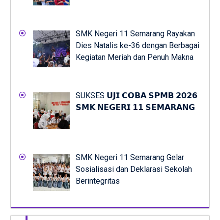
SMK Negeri 11 Semarang Rayakan
Dies Natalis ke-36 dengan Berbagai
Kegiatan Meriah dan Penuh Makna
SUKSES 𝗨𝗝𝗜 𝗖𝗢𝗕𝗔 𝗦𝗣𝗠𝗕 𝟮𝟬𝟮𝟲
𝗦𝗠𝗞 𝗡𝗘𝗚𝗘𝗥𝗜 𝟭𝟭 𝗦𝗘𝗠𝗔𝗥𝗔𝗡𝗚
SMK Negeri 11 Semarang Gelar
Sosialisasi dan Deklarasi Sekolah
Berintegritas