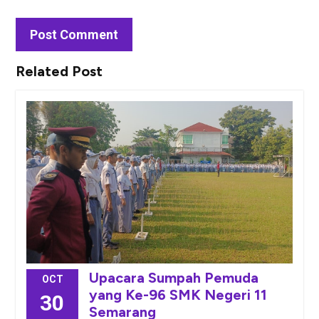
Related Post
Upacara Sumpah Pemuda
OCT
yang Ke-96 SMK Negeri 11
30
Semarang