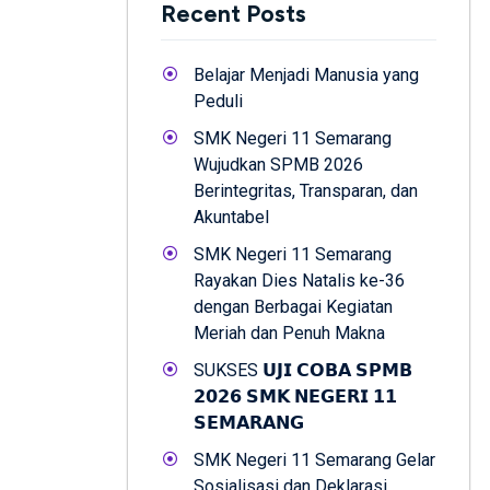
Recent Posts
Belajar Menjadi Manusia yang
Peduli
SMK Negeri 11 Semarang
Wujudkan SPMB 2026
Berintegritas, Transparan, dan
Akuntabel
SMK Negeri 11 Semarang
Rayakan Dies Natalis ke-36
dengan Berbagai Kegiatan
Meriah dan Penuh Makna
SUKSES 𝗨𝗝𝗜 𝗖𝗢𝗕𝗔 𝗦𝗣𝗠𝗕
𝟮𝟬𝟮𝟲 𝗦𝗠𝗞 𝗡𝗘𝗚𝗘𝗥𝗜 𝟭𝟭
𝗦𝗘𝗠𝗔𝗥𝗔𝗡𝗚
SMK Negeri 11 Semarang Gelar
Sosialisasi dan Deklarasi