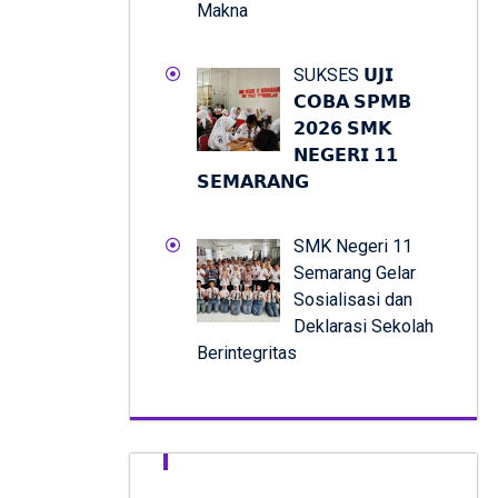
Makna
SUKSES 𝗨𝗝𝗜
𝗖𝗢𝗕𝗔 𝗦𝗣𝗠𝗕
𝟮𝟬𝟮𝟲 𝗦𝗠𝗞
𝗡𝗘𝗚𝗘𝗥𝗜 𝟭𝟭
𝗦𝗘𝗠𝗔𝗥𝗔𝗡𝗚
SMK Negeri 11
Semarang Gelar
Sosialisasi dan
Deklarasi Sekolah
Berintegritas