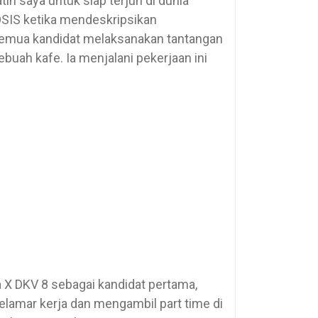
ih saya untuk siap terjun di dunia
 OSIS ketika mendeskripsikan
emua kandidat melaksanakan tantangan
ebuah kafe. Ia menjalani pekerjaan ini
a X DKV 8 sebagai kandidat pertama,
lamar kerja dan mengambil part time di