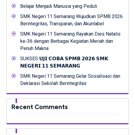
Belajar Menjadi Manusia yang Peduli
SMK Negeri 11 Semarang Wujudkan SPMB 2026
Berintegritas, Transparan, dan Akuntabel
SMK Negeri 11 Semarang Rayakan Dies Natalis
ke-36 dengan Berbagai Kegiatan Meriah dan
Penuh Makna
SUKSES 𝗨𝗝𝗜 𝗖𝗢𝗕𝗔 𝗦𝗣𝗠𝗕 𝟮𝟬𝟮𝟲 𝗦𝗠𝗞
𝗡𝗘𝗚𝗘𝗥𝗜 𝟭𝟭 𝗦𝗘𝗠𝗔𝗥𝗔𝗡𝗚
SMK Negeri 11 Semarang Gelar Sosialisasi dan
Deklarasi Sekolah Berintegritas
Recent Comments