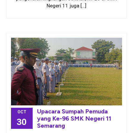
Negeri 11 juga […]
Upacara Sumpah Pemuda
OCT
yang Ke-96 SMK Negeri 11
30
Semarang