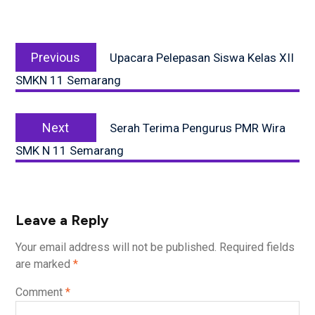
Post
Previous
navigation
Previous
Upacara Pelepasan Siswa Kelas XII
post:
SMKN 11 Semarang
Next
Next
Serah Terima Pengurus PMR Wira
post:
SMK N 11 Semarang
Leave a Reply
Your email address will not be published.
Required fields
are marked
*
Comment
*