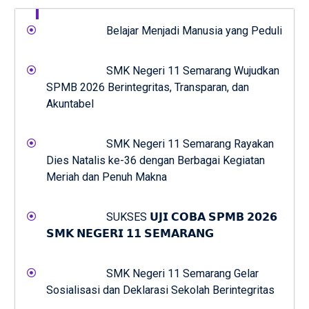
Belajar Menjadi Manusia yang Peduli
SMK Negeri 11 Semarang Wujudkan
SPMB 2026 Berintegritas, Transparan, dan
Akuntabel
SMK Negeri 11 Semarang Rayakan
Dies Natalis ke-36 dengan Berbagai Kegiatan
Meriah dan Penuh Makna
SUKSES 𝗨𝗝𝗜 𝗖𝗢𝗕𝗔 𝗦𝗣𝗠𝗕 𝟮𝟬𝟮𝟲
𝗦𝗠𝗞 𝗡𝗘𝗚𝗘𝗥𝗜 𝟭𝟭 𝗦𝗘𝗠𝗔𝗥𝗔𝗡𝗚
SMK Negeri 11 Semarang Gelar
Sosialisasi dan Deklarasi Sekolah Berintegritas