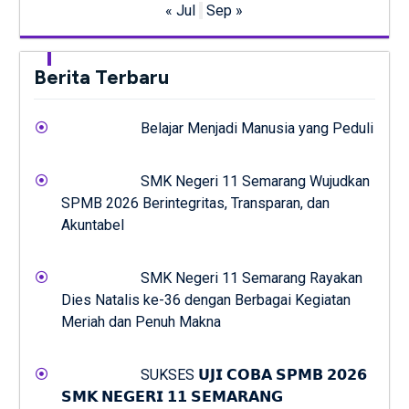
« Jul
Sep »
Berita Terbaru
Belajar Menjadi Manusia yang Peduli
SMK Negeri 11 Semarang Wujudkan
SPMB 2026 Berintegritas, Transparan, dan
Akuntabel
SMK Negeri 11 Semarang Rayakan
Dies Natalis ke-36 dengan Berbagai Kegiatan
Meriah dan Penuh Makna
SUKSES 𝗨𝗝𝗜 𝗖𝗢𝗕𝗔 𝗦𝗣𝗠𝗕 𝟮𝟬𝟮𝟲
𝗦𝗠𝗞 𝗡𝗘𝗚𝗘𝗥𝗜 𝟭𝟭 𝗦𝗘𝗠𝗔𝗥𝗔𝗡𝗚