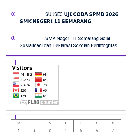
SUKSES 𝗨𝗝𝗜 𝗖𝗢𝗕𝗔 𝗦𝗣𝗠𝗕 𝟮𝟬𝟮𝟲
𝗦𝗠𝗞 𝗡𝗘𝗚𝗘𝗥𝗜 𝟭𝟭 𝗦𝗘𝗠𝗔𝗥𝗔𝗡𝗚
SMK Negeri 11 Semarang Gelar
Sosialisasi dan Deklarasi Sekolah Berintegritas
M
T
W
T
F
S
S
1
2
3
4
5
6
7