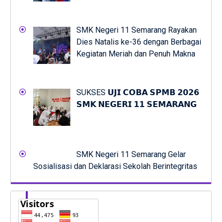
SMK Negeri 11 Semarang Rayakan
Dies Natalis ke-36 dengan Berbagai
Kegiatan Meriah dan Penuh Makna
SUKSES 𝗨𝗝𝗜 𝗖𝗢𝗕𝗔 𝗦𝗣𝗠𝗕 𝟮𝟬𝟮𝟲
𝗦𝗠𝗞 𝗡𝗘𝗚𝗘𝗥𝗜 𝟭𝟭 𝗦𝗘𝗠𝗔𝗥𝗔𝗡𝗚
SMK Negeri 11 Semarang Gelar
Sosialisasi dan Deklarasi Sekolah Berintegritas