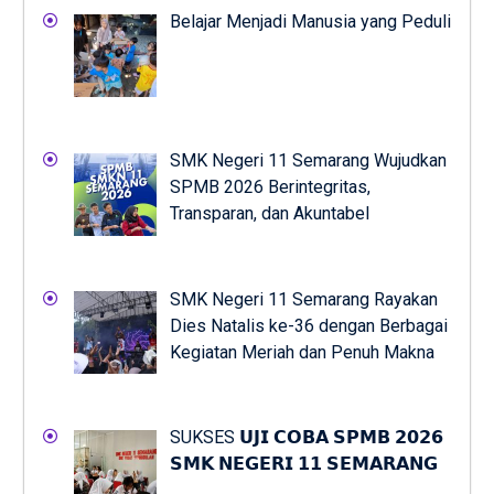
Belajar Menjadi Manusia yang Peduli
SMK Negeri 11 Semarang Wujudkan
SPMB 2026 Berintegritas,
Transparan, dan Akuntabel
SMK Negeri 11 Semarang Rayakan
Dies Natalis ke-36 dengan Berbagai
Kegiatan Meriah dan Penuh Makna
SUKSES 𝗨𝗝𝗜 𝗖𝗢𝗕𝗔 𝗦𝗣𝗠𝗕 𝟮𝟬𝟮𝟲
𝗦𝗠𝗞 𝗡𝗘𝗚𝗘𝗥𝗜 𝟭𝟭 𝗦𝗘𝗠𝗔𝗥𝗔𝗡𝗚